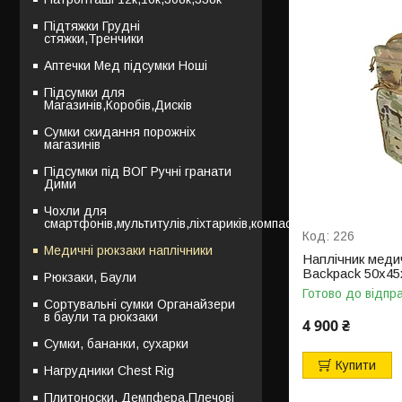
Підтяжки Грудні
стяжки,Тренчики
Аптечки Мед підсумки Ноші
Підсумки для
Магазинів,Коробів,Дисків
Сумки скидання порожніх
магазинів
Підсумки під ВОГ Ручні гранати
Дими
Чохли для
смартфонів,мультитулів,ліхтариків,компасів
226
Медичні рюкзаки наплічники
Наплічник медич
Backpack 50х45х
Рюкзаки, Баули
Готово до відпр
Сортувальні сумки Органайзери
в баули та рюкзаки
4 900 ₴
Сумки, бананки, сухарки
Купити
Нагрудники Chest Rig
Плитоноски, Демпфера,Плечові