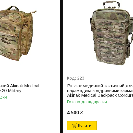
223
ний Akinak Medical
Рюкзак медичний тактичний дл
20 Military
парамедика з відривними карм
Akinak Medical Backpack Cordur
авки
Готово до відправки
4 500 ₴
Купити