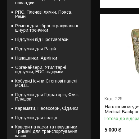
накладки
РПС, Плечові лямки, Пояса,
Ремні
Ремені для зброї,страхувальні
шнури,тренчики
Підсумки під Противогази
Підсумки для Рацій
Напашники, Адмінки
Органайзери, Утилітарні
підсумки, EDC підсумки
Кобури,Ножни,Стегнові панелі
MOLLE
Підсумки для Гідраторів, Фляг,
225
Пляшок
Наплічник меди
Каремати, Несессери, Сідачки
Medical Backpa
Підсумки для поліції
Готово до відпр
Кавери на каски та навушники,
5 000 ₴
Тримачі для транспортування
касок