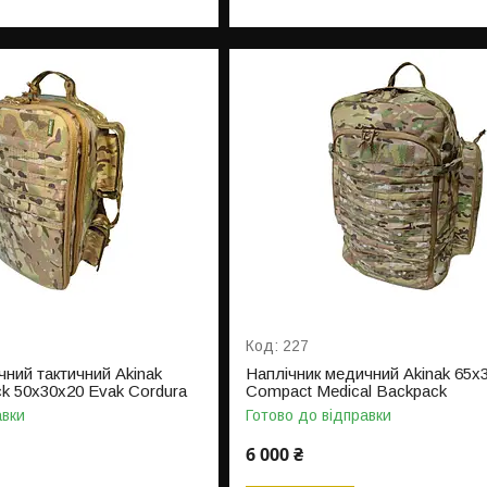
227
чний тактичний Akinak
Наплічник медичний Akinak 65х
ck 50х30х20 Evak Cordura
Compact Medical Backpack
авки
Готово до відправки
6 000 ₴