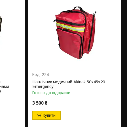
224
я
Наплічник медичний Akinak 50х45х20
анами
Emergency
a
Готово до відправки
3 500 ₴
Купити