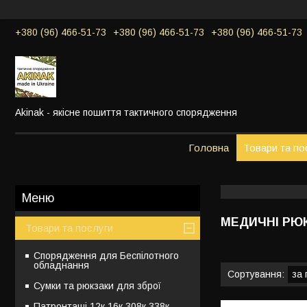
+380 (96) 466-51-73
+380 (96) 466-51-73
+380 (96) 466-51-73
Akinak - якісне пошиття тактичного спорядження
Головна
Товари та по
МЕДИЧНІ РЮ
Товари та послуги
Спорядження для Беспілотного
обладнання
Сумки та рюкзаки для зброї
Патронташі 12к,16к,308к,338к