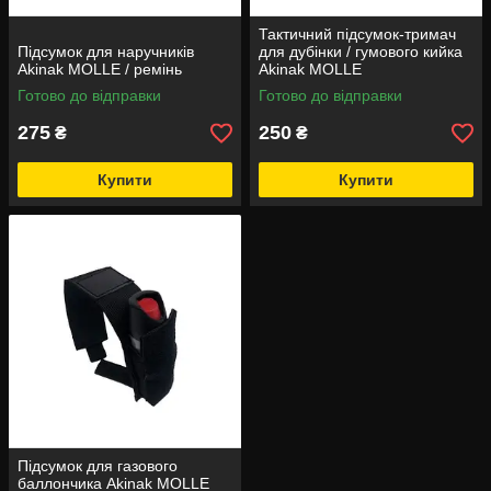
Тактичний підсумок-тримач
Підсумок для наручників
для дубінки / гумового кийка
Akinak MOLLE / ремінь
Akinak MOLLE
Готово до відправки
Готово до відправки
275
250
₴
₴
Купити
Купити
Підсумок для газового
баллончика Akinak MOLLE