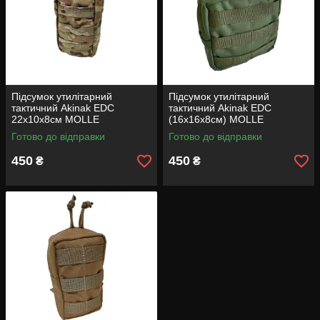
Підсумок утилітарний
Підсумок утилітарний
тактичний Akinak EDC
тактичний Akinak EDC
22х10х8см MOLLE
(16х16х8см) MOLLE
Готово до відправки
Готово до відправки
450
450
₴
₴