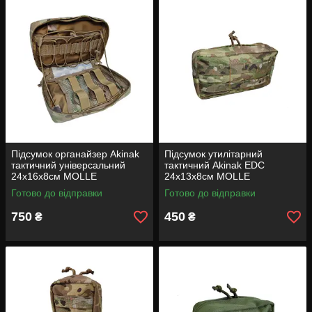
Підсумок органайзер Akinak
Підсумок утилітарний
тактичний універсальний
тактичний Akinak EDC
24х16х8см MOLLE
24х13х8см MOLLE
Готово до відправки
Готово до відправки
750
450
₴
₴