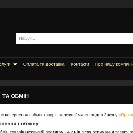
слуги
Оплата та доставка
Контакти
Про нашу компані
 ТА ОБМІН
є повернення і обмін товарів належної якості згідно Закону
«Про з
нення і обміну
бмін товарів можливий протягом
14 днів
після отримання товару п