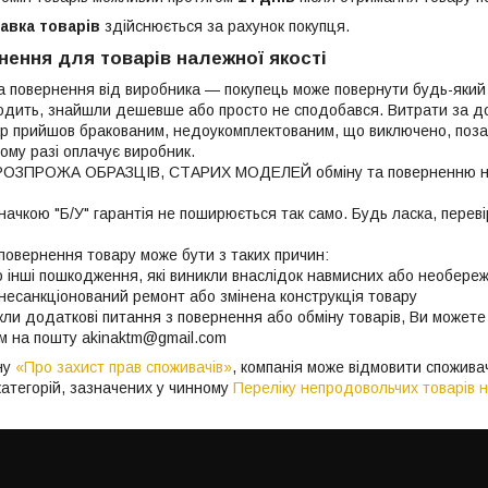
авка товарів
здійснюється за рахунок покупця.
нення для товарів належної якості
а повернення від виробника — покупець може повернути будь-який 
одить, знайшли дешевше або просто не сподобався. Витрати за дост
ар прийшов бракованим, недоукомплектованим, що виключено, позаяк
ому разі оплачує виробник.

 несанкціонований ремонт або змінена конструкція товару

кли додаткові питання з повернення або обміну товарів, Ви может
м на пошту akinaktm@gmail.com
ну
«Про захист прав споживачів»
, компанія може відмовити споживач
категорій, зазначених у чинному
Переліку непродовольчих товарів н