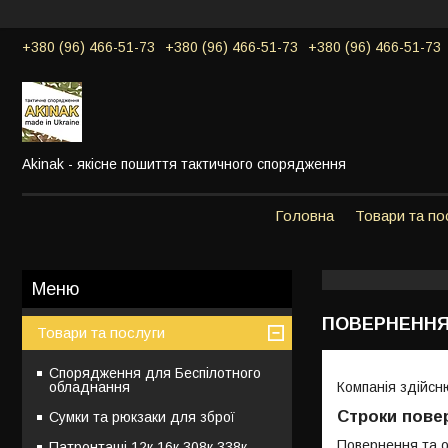
+380 (96) 466-51-73
+380 (96) 466-51-73
+380 (96) 466-51-73
Akinak - якісне пошиття тактичного спорядження
Головна
Товари та по
ПОВЕРНЕННЯ
Товари та послуги
Спорядження для Беспілотного
обладнання
Компанія здійсню
Строки повер
Сумки та рюкзаки для зброї
Повернення та о
Патронташі 12к,16к,308к,338к