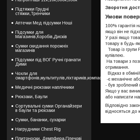
Зворотня дост
Підтяжки Грудні
стяжки,Тренчики
Умови повер
Аптечки Мед підсумки Ноші
100% гарантія н
якщо він не підх
Підсумки для
Магазинів,Коробів,Дисків
У разі якщо тов
товару в будь-як
Сумки скидання порожніх
  Товар із групи РОЗПРОЖА ОБРАЗЦІВ, СТАРИХ МОДЕЛЕЙ обміну та поверненню не підлягає, прохання обговорювати всі моменти перед 
магазинів
купівлею.

Підсумки під ВОГ Ручні гранати
 На товари з позначкою "Б/У" гарантія не поширюється так само. Будь ласка, перевірте комплектність і брак дефектів у товарі під час його 
Дими
отримання.

  Відказ в обміні/повернення товару може бути з таких причин:

Чохли для
смартфонів,мультитулів,ліхтариків,компасів
 -є механічне або інші пошкодження, які виникли внаслідок навмисних або необережних дій покупця або треті осіб

- був зроблений
Медичні рюкзаки наплічники
Якщо у вас вини
Рюкзаки, Баули
або написати на
Відповідно зако
Сортувальні сумки Органайзери
в баули та рюкзаки
відносяться до 
Сумки, бананки, сухарки
Нагрудники Chest Rig
Плитоноски, Демпфера,Плечові