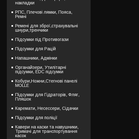
накладки
РПС, Плечові лямки, Пояса,
Ремні
Ремені для зброї,страхувальні
шнури,тренчики
Підсумки під Противогази
Підсумки для Рацій
Напашники, Адмінки
Органайзери, Утилітарні
підсумки, EDC підсумки
Кобури,Ножни,Стегнові панелі
MOLLE
Підсумки для Гідраторів, Фляг,
Пляшок
Каремати, Несессери, Сідачки
Підсумки для поліції
Кавери на каски та навушники,
Тримачі для транспортування
касок