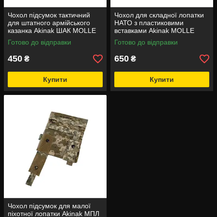
Чохол підсумок тактичний
Чохол для складної лопатки
для штатного армійського
НАТО з пластиковими
казанка Akinak ШАК MOLLE
вставками Akinak MOLLE
Готово до відправки
Готово до відправки
450
650
₴
₴
Купити
Купити
Чохол підсумок для малої
піхотної лопатки Akinak МПЛ