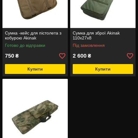
Сумка -кейс для пістолета з
Сумка для зброї Akinak
кобурою Akinak
110х27х8
Готово до відправки
Під замовлення
750
2 600
₴
₴
Купити
Купити