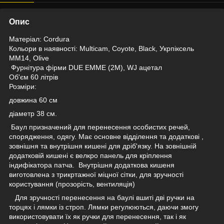
Опис
Матеріал: Cordura
Кольори в наявності: Multicam, Coyote, Black, Укрпіксель
ММ14, Olive
Фурнітура фірми DUE EMME (2М), WJ ацетал
Об'єм 60 літрів
Розміри:
довжина 60 см
діаметр 38 см.
Баул призначений для перенесення особистих речей,
спорядження, одягу. Має основне відділення та додаткові ,
зовнішня та внутрішня кишені для дріб'язку. На зовнішній
додатковій кишені є велкро панель для кріплення
індифікатора патча. Внутрішня додаткова кишеня
виготовлена з трикртажної міцної сітки, для зручності
користування (прозорість, вентиляція)
Для зручності перенесення на баулі вшиті дві ручки на
торцях і лямки із строп. Лямки регулюються, даючи змогу
використовувати їх як ручки для перенесення, так і як