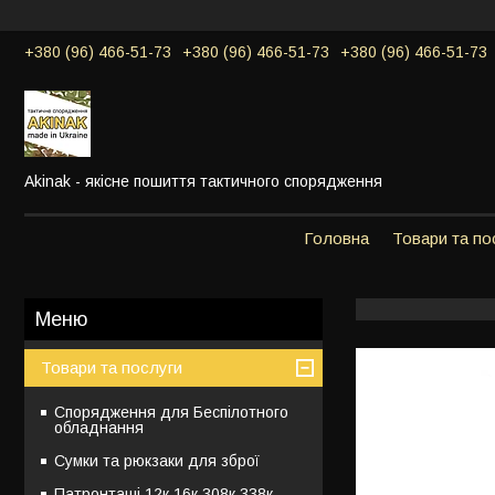
+380 (96) 466-51-73
+380 (96) 466-51-73
+380 (96) 466-51-73
Akinak - якісне пошиття тактичного спорядження
Головна
Товари та по
Товари та послуги
Спорядження для Беспілотного
обладнання
Сумки та рюкзаки для зброї
Патронташі 12к,16к,308к,338к