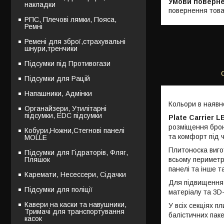
накладки
повернення това
РПС, Плечові лямки, Пояса,
Ремні
Ремені для зброї,страхувальні
шнури,тренчики
Підсумки під Противогази
Підсумки для Рацій
Напашники, Адмінки
Кольори в наявно
Органайзери, Утилітарні
підсумки, EDC підсумки
Plate Carrier 
розміщення брон
Кобури,Ножни,Стегнові панелі
та комфорт під 
MOLLE
Плитоноска виго
Підсумки для Гідраторів, Фляг,
всьому перимет
Пляшок
панелі та інше 
Каремати, Несессери, Сідачки
Для підвищення 
Підсумки для поліції
матеріалу та 3D
Кавери на каски та навушники,
У всіх секціях 
Тримачі для транспортування
балістичних паке
касок