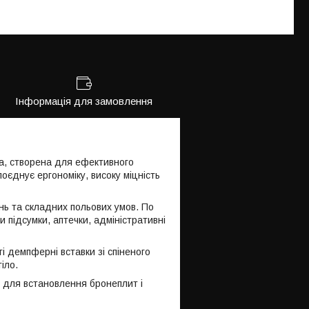
Інформація для замовлення
а, створена для ефективного
єднує ергономіку, високу міцність
ень та складних польових умов. По
 підсумки, аптечки, адміністративні
 демпферні вставки зі спіненого
іло.
я для встановлення бронеплит і