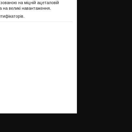
зованою на міцній ацеталовій
а на великі навантаження.
нтифікаторів.