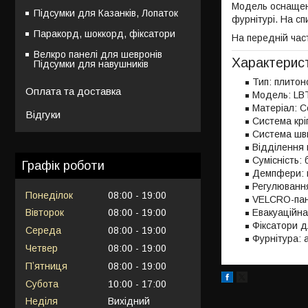
Модель оснащена
Підсумки для Казанків, Лопаток
фурнітурі. На с
Паракорд, шоккорд, фіксатори
На передній част
Велкро панелі для шевронів
Характерис
Підсумки для навушників
Тип: плитоно
Оплата та доставка
Модель: LBT
Матеріал: C
Відгуки
Система кр
Система шви
Відділення 
Сумісність:
Графік роботи
Демпфери: п
Регулювання
Понеділок
08:00
19:00
VELCRO-пан
Вівторок
08:00
19:00
Евакуаційна
Фіксатори д
Середа
08:00
19:00
Фурнітура: 
Четвер
08:00
19:00
Пʼятниця
08:00
19:00
Субота
10:00
17:00
Неділя
Вихідний