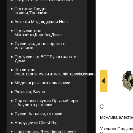
Підтяжки Грудні
стяжки,Тренчики
Аптечки Мед підсумки Ноші
Підсумки для
Магазинів,Коробів,Дисків
Сумки скидання порожніх
магазинів
Підсумки під ВОГ Ручні гранати
Дими
Чохли для
смартфонів,мультитулів,ліхтариків,компасів
Медичні рюкзаки наплічники
Рюкзаки, Баули
Сортувальні сумки Органайзери
в баули та рюкзаки
Сумки, бананки, сухарки
Нагрудники Chest Rig
У компанії підкл
Плитоноски, Демпфера,Плечові