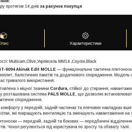
ру протягом 14 днів
за рахунок покупця
Опис
Характеристики
сті: Multicam,Olive,Укрпіксель ММ14 ,Coyote,Black
LBT-6094 Akinak Edit MOLLE
— функціональна тактична плитоноск
еплит, балістичних пакетів та додаткового спорядження. Модель по
час тривалого використання.
товлена з міцної тканини
Cordura
, стійкої до стирання, навантаж
ру розташована система
PALS MOLLE
, що дозволяє встановлювати
тактичне спорядження.
комфорту у передній, задній частинах та плечових накладках вшиті
-сітки, які покращують вентиляцію та зменшують навантаження на т
плитоноски — передній, задній та бокових — передбачені відділенн
тів. Чохол регулюється під користувача по зросту та обхвату талії.