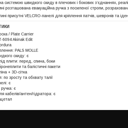
 системою швидкого скиду в плечових і бокових з’єднаннях, реалі
пині розташована евакуаційна ручка з посиленої стропи, розрахован
ині присутні VELCRO-панелі для кріплення патчів, шевронів та іде
тики
ска / Plate Carrier
-6094 Akinak Edit
ordura
іплення: PALS MOLLE
дкого скиду: є
під плити: перед, спина, боки
 бронеплити та балістичні пакети
іна + 3D-сітка
: по зросту та обхвату талії
елі: є
 ручка: є
ля кабелів/антен/гідратора: є
ацетал