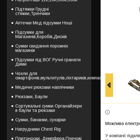
Підтяжки Грудні
стяжки,Тренчики
Аптечки Мед підсумки Ноші
Підсумки для
Магазинів,Коробів,Дисків
Сумки скидання порожніх
магазинів
Підсумки під ВОГ Ручні гранати
Дими
Чохли для
смартфонів,мультитулів,ліхтариків,компасів
Медичні рюкзаки наплічники
Рюкзаки, Баули
Сортувальні сумки Органайзери
в баули та рюкзаки
Сумки, бананки, сухарки
Нагрудники Chest Rig
У компанії підкл
Плитоноски, Демпфера,Плечові