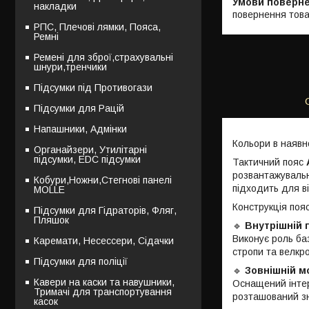
накладки
повернення това
РПС, Плечові лямки, Пояса,
Ремні
Ремені для зброї,страхувальні
шнури,тренчики
Підсумки під Противогази
Підсумки для Рацій
Напашники, Адмінки
Кольори в наявно
Органайзери, Утилітарні
підсумки, EDC підсумки
Тактичний пояс
розвантажувальн
Кобури,Ножни,Стегнові панелі
підходить для ві
MOLLE
Конструкція поя
Підсумки для Гідраторів, Фляг,
Пляшок
🔹
Внутрішній 
Виконує роль баз
Каремати, Несессери, Сідачки
стропи та велкр
Підсумки для поліції
🔹
Зовнішній м
Кавери на каски та навушники,
Оснащений інт
Тримачі для транспортування
розташований зн
касок