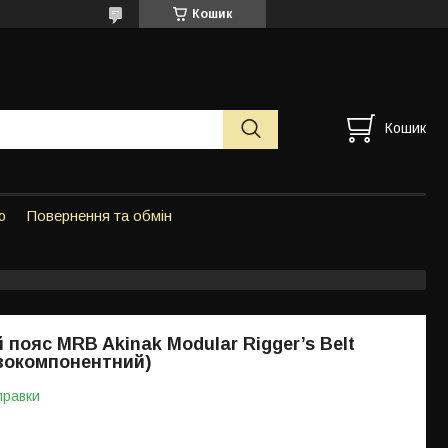
Кошик
Кошик
ю
Повернення та обмін
 пояс MRB Akinak Modular Rigger’s Belt
вокомпонентний)
правки