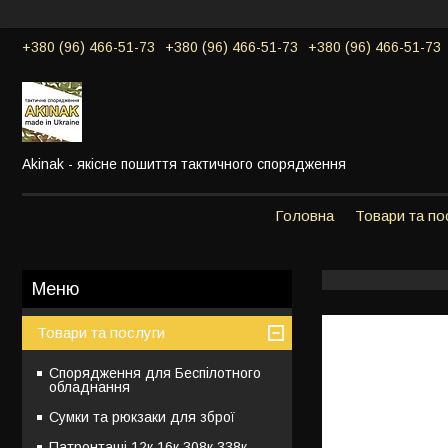
+380 (96) 466-51-73
+380 (96) 466-51-73
+380 (96) 466-51-73
Akinak - якісне пошиття тактичного спорядження
Головна
Товари та по
Товари та послуги
Спорядження для Беспілотного
обладнання
Сумки та рюкзаки для зброї
Патронташі 12к,16к,308к,338к