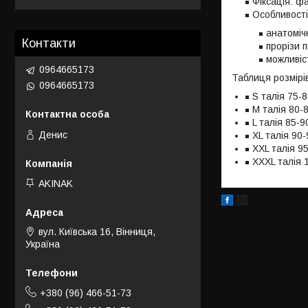
Фіксація: ф
Особливості
анатомі
Контакти
прорізи 
можливіс
0964665173
Таблиця розмірі
0964665173
S талія 75-
M талія 80-
L талія 85-9
Денис
XL талія 90
XXL талія 9
XXXL талія 
AKINAK
вул. Київська 16, Вінниця,
Україна
+380 (96) 466-51-73