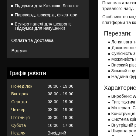
Пояс має
анато
Підсумки для Казанків, Лопаток
тривалого часу.
Паракорд, шоккорд, фіксатори
Особливістю мо
платформи та ко
Велкро панелі для шевронів
Підсумки для навушників
Переваги:
Оплата та доставка
Легка вага 
Двокомпонен
Відгуки
Сумісність 
Можливість
Високий рів
Знімний вну
Графік роботи
Надійна фур
Понеділок
08:00
19:00
Характерис
Вівторок
08:00
19:00
Виробник:
A
Середа
08:00
19:00
Тип: тактич
Матеріал:
C
Четвер
08:00
19:00
Конструкція
Пʼятниця
08:00
19:00
Система кр
Внутрішній 
Субота
10:00
17:00
Ширина рем
Неділя
Вихідний