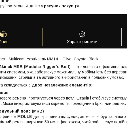
ру протягом 14 днів
за рахунок покупця
Опис
Характеристики
сті: Multicam, Укрпіксель MM14 , Olive, Coyote, Black
Akinak MRB (Modular Rigger’s Belt)
— це легка та ефективна ал
им системам, яка забезпечує максимальну мобільність без перева
йськових, стрільців та активного використання в польових умовах.
са складається з
двох незалежних елементів
:
пояс
ового ременя, протягується через петлі штанів і стабілізує систему
о. Може використовуватися окремо як повноцінний брючний ремінь.
одульний пояс (MRB)
ерфейсом
MOLLE
для кріплення підсумків, аптечок, кобур та іншог
імний ремінь шириною 50 мм з фастексом, який забезпечує надійн