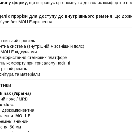
мічну форму
, що покращує ергономіку та дозволяє комфортно н
делі є
прорізи для доступу до внутрішнього ременя
, що дозв
бури без MOLLE-кріплення.
та низький профіль
тна система (внутрішній + зовнішній пояс)
з MOLLE підсумками
 використання стегнових платформ
ень комфорту при тривалому носінні
трішній ремінь
нітура та матеріали
тики:
kinak (Україна)
ний пояс / MRB
ordura
: двокомпонентна
іплення:
MOLLE
ремінь: знімний
еня: 50 мм