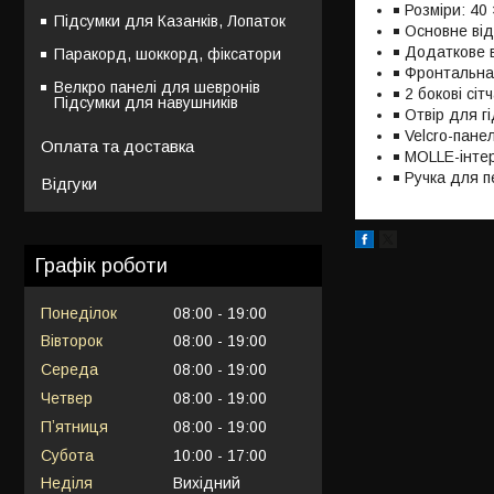
Розміри: 40 
Підсумки для Казанків, Лопаток
Основне від
Додаткове в
Паракорд, шоккорд, фіксатори
Фронтальна
Велкро панелі для шевронів
2 бокові сіт
Підсумки для навушників
Отвір для г
Velcro-пане
Оплата та доставка
MOLLE-інте
Ручка для 
Відгуки
Графік роботи
Понеділок
08:00
19:00
Вівторок
08:00
19:00
Середа
08:00
19:00
Четвер
08:00
19:00
Пʼятниця
08:00
19:00
Субота
10:00
17:00
Неділя
Вихідний