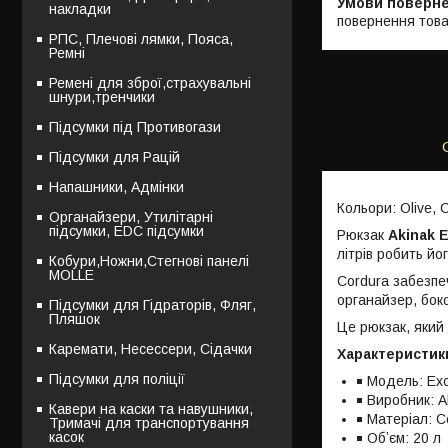
накладки
повернення това
РПС, Плечові лямки, Пояса,
Ремні
Ремені для зброї,страхувальні
шнури,тренчики
Підсумки під Противогази
Підсумки для Рацій
Напашники, Адмінки
Кольори: Olive, 
Органайзери, Утилітарні
підсумки, EDC підсумки
Рюкзак
Akinak 
літрів робить й
Кобури,Ножни,Стегнові панелі
MOLLE
Cordura забезпе
органайзер, боко
Підсумки для Гідраторів, Фляг,
Пляшок
Це рюкзак, який
Каремати, Несессери, Сідачки
Характеристик
Підсумки для поліції
Модель: Exc
Виробник: A
Кавери на каски та навушники,
Матеріал: C
Тримачі для транспортування
касок
Обʼєм: 20 л