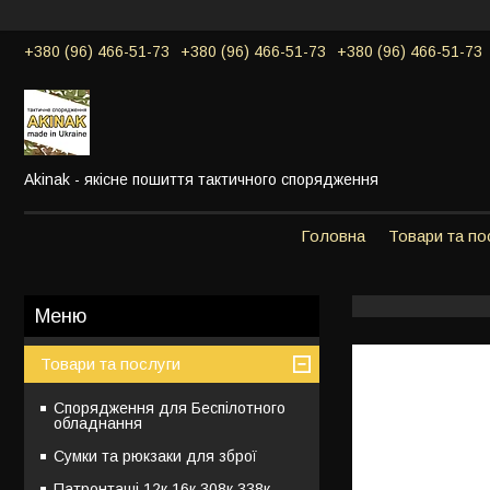
+380 (96) 466-51-73
+380 (96) 466-51-73
+380 (96) 466-51-73
Akinak - якісне пошиття тактичного спорядження
Головна
Товари та по
Товари та послуги
Спорядження для Беспілотного
обладнання
Сумки та рюкзаки для зброї
Патронташі 12к,16к,308к,338к