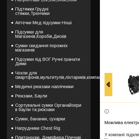
Підтяжки Грудні
стяжки,Тренчики
Аптечки Мед підсумки Ноші
Підсумки для
Магазинів,Коробів,Дисків
Сумки скидання порожніх
магазинів
Підсумки під ВОГ Ручні гранати
Дими
Чохли для
смартфонів,мультитулів,ліхтариків,компасів
Медичні рюкзаки наплічники
Рюкзаки, Баули
Сортувальні сумки Органайзери
в баули та рюкзаки
Сумки, бананки, сухарки
Нагрудники Chest Rig
У компанії підкл
Плитоноски, Демпфера,Плечові