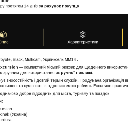
ру протягом 14 днів
за рахунок покупця
Опис
Характеристики
Coyote, Black, Multicam, Укрпиксель ММ14 .
Excursion
— компактний міський рюкзак для щоденного використан
ого зручним для використання як
ручної поклажі
.
чує зносостійкість і довгий термін служби. Продумана організація
ві кишені та сумісність із гідросистемою роблять Excursion практи
 однаково добре підходить для міста, туризму та поїздок
и:
ursion
kinak (Україна)
ordura