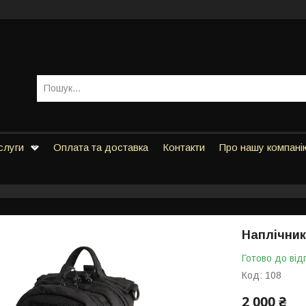
слуги
Оплата та доставка
Контакти
Про нашу компані
Наплічник 
Готово до від
Код:
108
2 000 ₴