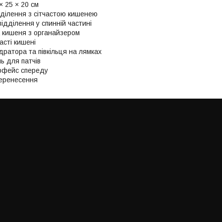
× 25 × 20 см
ділення з сітчастою кишенею
ідділення у спинній частині
 кишеня з органайзером
часті кишені
ідратора та півкільця на лямках
ль для патчів
рфейс спереду
перенесення