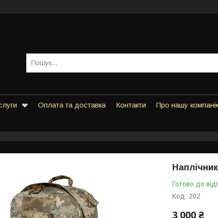
слуги
Оплата та доставка
Контакти
Про нашу компані
Наплічник
Готово до від
Код:
202
3 000 ₴