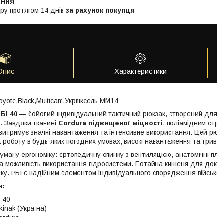
ру протягом 14 днів
за рахунок покупця
Опис
Характеристики
oyote,Black,Multicam,Укрпіксель ММ14
БІ 40
— бойовий індивідуальний тактичний рюкзак, створений для в
. Завдяки тканині
Cordura підвищеної міцності
, поліамідним ст
витримує значні навантаження та інтенсивне використання. Цей рю
 роботу в будь-яких погодних умовах, високі навантаження та трив
уману ергономіку: ортопедичну спинку з вентиляцією, анатомічні п
та можливість використання гідросистеми. Потайна кишеня для док
ку. РБІ є надійним елементом індивідуального спорядження військ
и:
 40
kinak (Україна)