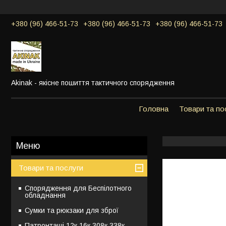
+380 (96) 466-51-73
+380 (96) 466-51-73
+380 (96) 466-51-73
Akinak - якісне пошиття тактичного спорядження
Головна
Товари та по
Товари та послуги
Спорядження для Беспілотного
обладнання
Сумки та рюкзаки для зброї
Патронташі 12к,16к,308к,338к