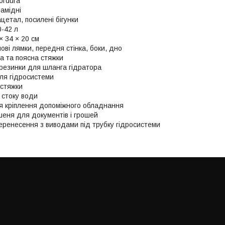
ordura
іамідні
ацетал, посилені бігунки
0-42 л
× 34 × 20 см
ові лямки, передня стінка, боки, дно
на та поясна стяжки
 резинки для шланга гідратора
ля гідросистеми
 стяжки
 стоку води
я кріплення допоміжного обладнання
еня для документів і грошей
еренесення з виводами під трубку гідросистеми