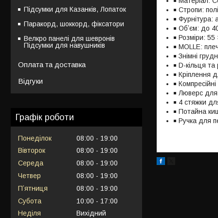
Матеріал: C
Підсумки для Казанків, Лопаток
Стропи: пол
Фурнітура: 
Паракорд, шоккорд, фіксатори
Обʼєм: до 4
Розміри: 55 
Велкро панелі для шевронів
Підсумки для навушників
MOLLE: плеч
Знімні груд
Оплата та доставка
D-кільця та
Кріплення д
Відгуки
Компресійні
Люверс для
4 стяжки дл
Потайна киш
Графік роботи
Ручка для п
Понеділок
08:00
19:00
Вівторок
08:00
19:00
Середа
08:00
19:00
Четвер
08:00
19:00
Пʼятниця
08:00
19:00
Субота
10:00
17:00
Неділя
Вихідний