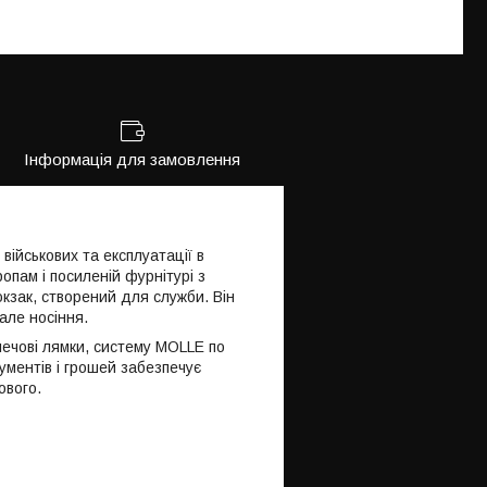
Інформація для замовлення
ійськових та експлуатації в
ропам і посиленій фурнітурі з
кзак, створений для служби. Він
але носіння.
лечові лямки, систему MOLLE по
ументів і грошей забезпечує
ового.