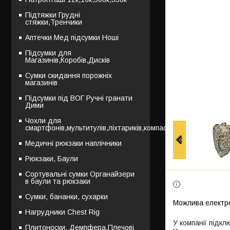
Підтяжки Грудні
стяжки,Тренчики
Аптечки Мед підсумки Ноші
Підсумки для
Магазинів,Коробів,Дисків
Сумки скидання порожніх
магазинів
Підсумки під ВОГ Ручні гранати
Дими
Чохли для
смартфонів,мультитулів,ліхтариків,компасів
Медичні рюкзаки наплічники
Рюкзаки, Баули
Сортувальні сумки Органайзери
в баули та рюкзаки
Сумки, бананки, сухарки
Нагрудники Chest Rig
У компанії підкл
Плитоноски, Демпфера,Плечові