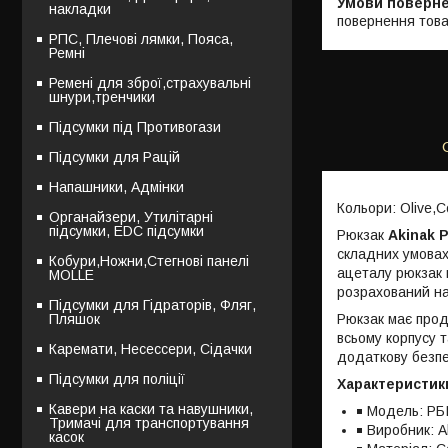
накладки
повернення това
РПС, Плечові лямки, Пояса,
Ремні
Ремені для зброї,страхувальні
шнури,тренчики
Підсумки під Противогази
Підсумки для Рацій
Напашники, Адмінки
Кольори: Olive,C
Органайзери, Утилітарні
підсумки, EDC підсумки
Рюкзак
Akinak Р
складних умовах
Кобури,Ножни,Стегнові панелі
ацеталу рюкзак 
MOLLE
розрахований на
Підсумки для Гідраторів, Фляг,
Рюкзак має прод
Пляшок
всьому корпусу 
Каремати, Несессери, Сідачки
додаткову безпе
Підсумки для поліції
Характеристик
Кавери на каски та навушники,
Модель: РБІ
Тримачі для транспортування
Виробник: A
касок