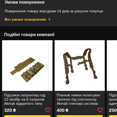
Умови повернення
Повернення товару впродовж 14 днів за рахунок покупця
Всі умови повернення
Подібні товари компанії
Підсумок патронташ під
Плечові лямки полегшені
Підс
12 калібр на 6 патронів
тактичні під плитоноску
гран
Akinak відкритого типу
Akinak плечова система
один
відривний на липучці
полегшена тип 2 MOLLE
MOL
320
400
250
₴
₴
Velcro /MOLLE