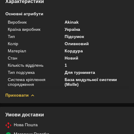
Характеристики
Основні атрибути
Виробник
Akinak
Країна виробник
Україна
Тип
Підсумок
Колір
Оливковий
Матеріал
Кордура
Стан
Новий
Кількість відділень
1
Тип подсумка
Для турникета
Система кріплення
База модульної системи
спорядження
(Molle)
Приховати
Умови доставки
Нова Пошта
Магазини Rozetka