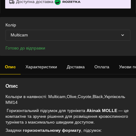
Доступна доставка
Колір
Multicam
Готово до відправки
Опис
Характеристики
Доставка
Оплата
Умови п
Опис
Кольори в наявності: Multicam,Olive,Coyote,Black,Укрпіксель
ММ14
Горизонтальний підсумок для турнікета
Akinak MOLLE
— це
компактне та зручне рішення для розміщення кровоспинного
турнікета з максимально швидким доступом.
Завдяки
горизонтальному формату
, підсумок: