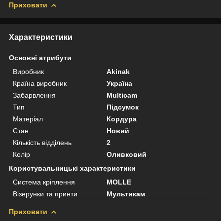
Приховати
Характеристики
Основні атрибути
Виробник
Akinak
Країна виробник
Україна
Забарвлення
Multicam
Тип
Підсумок
Матеріал
Кордура
Стан
Новий
Кількість відділень
2
Колір
Оливковий
Користувальницькі характеристики
Система кріплення
MOLLE
Візерунки та принти
Мультикам
Приховати