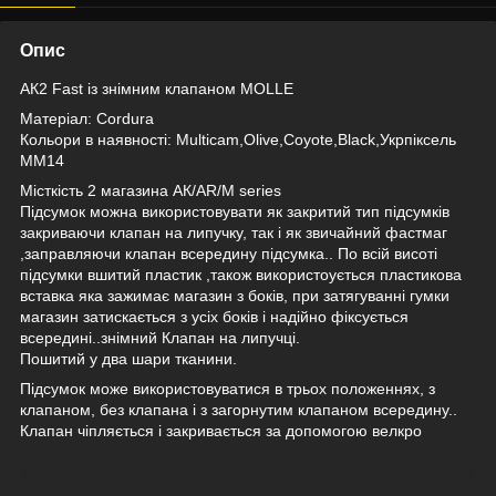
Опис
АК2 Fast із знімним клапаном MOLLE
Матеріал: Cordura
Кольори в наявності: Multicam,Olive,Coyote,Black,Укрпіксель
ММ14
Місткість 2 магазина АК/AR/M series
Підсумок можна використовувати як закритий тип підсумків
закриваючи клапан на липучку, так і як звичайний фастмаг
,заправляючи клапан всередину підсумка.. По всій висоті
підсумки вшитий пластик ,також використоується пластикова
вставка яка зажимає магазин з боків, при затягуванні гумки
магазин затискається з усіх боків і надійно фіксується
всередині..знімний Клапан на липучці.
Пошитий у два шари тканини.
Підсумок може використовуватися в трьох положеннях, з
клапаном, без клапана і з загорнутим клапаном всередину..
Клапан чіпляється і закривається за допомогою велкро