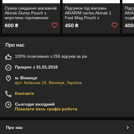
Сумка скидання магазинів
Підсумок під магазин
Підс
Akinak Dump Pouch з
АК/AR/M series Akinak 1
АК/A
жорсткою горловиною
Fast Mag Pouch з
подв
тип1 (MOLLE / на петлях /
клапаном MOLLE
кла
600
450
400
₴
₴
швидкоскид)
Про нас
100% позитивних з 256 відгуків за рік
Працює з 31.01.2016
м. Вінниця
вул. Київська 16, Вінниця, Україна
Контакти
Сьогодні вихідний
Показати весь графік роботи
Про нас