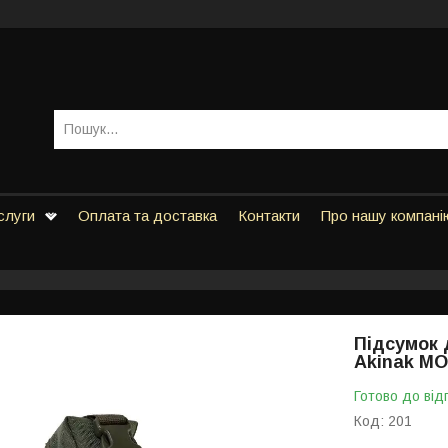
слуги
Оплата та доставка
Контакти
Про нашу компані
Підсумок 
Akinak M
Готово до від
Код:
201