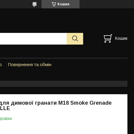
Кошик
Кошик
ю
Повернення та обмін
для димової гранати M18 Smoke Grenade
OLLE
правки