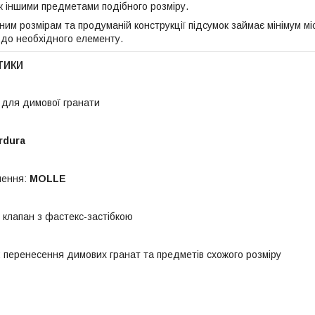
ож іншими предметами подібного розміру.
ним розмірам та продуманій конструкції підсумок займає мінімум м
до необхідного елементу.
тики
к для димової гранати
rdura
лення:
MOLLE
 клапан з фастекс-застібкою
 перенесення димових гранат та предметів схожого розміру