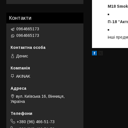
M18 Smok
Контакти
П-18 “Акт
0964665173
0964665173
інші предм
Денис
AKINAK
вул. Київська 16, Вінниця,
Україна
+380 (96) 466-51-73