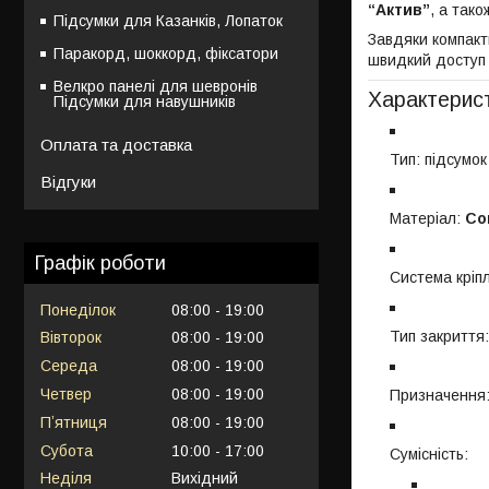
“Актив”
, а так
Підсумки для Казанків, Лопаток
Завдяки компакт
Паракорд, шоккорд, фіксатори
швидкий доступ 
Велкро панелі для шевронів
Характерис
Підсумки для навушників
Оплата та доставка
Тип: підсумо
Відгуки
Матеріал:
Co
Графік роботи
Система кріп
Понеділок
08:00
19:00
Тип закриття:
Вівторок
08:00
19:00
Середа
08:00
19:00
Четвер
08:00
19:00
Призначення:
Пʼятниця
08:00
19:00
Субота
10:00
17:00
Сумісність:
Неділя
Вихідний