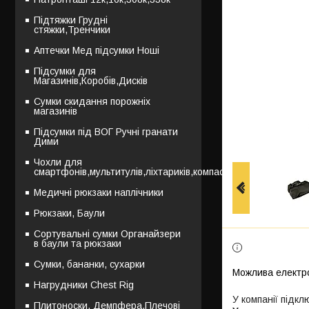
Підтяжки Грудні
стяжки,Тренчики
Аптечки Мед підсумки Ноші
Підсумки для
Магазинів,Коробів,Дисків
Сумки скидання порожніх
магазинів
Підсумки під ВОГ Ручні гранати
Дими
Чохли для
смартфонів,мультитулів,ліхтариків,компасів
Медичні рюкзаки наплічники
Рюкзаки, Баули
Сортувальні сумки Органайзери
в баули та рюкзаки
Сумки, бананки, сухарки
Нагрудники Chest Rig
У компанії підкл
Плитоноски, Демпфера,Плечові