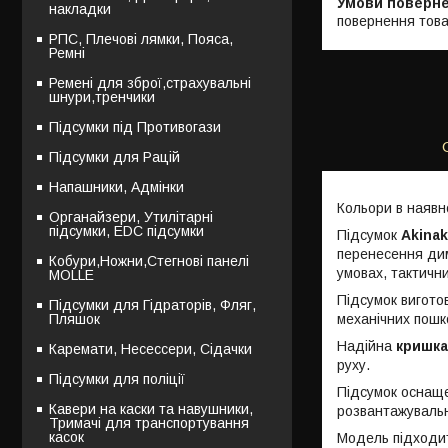
накладки
повернення това
РПС, Плечові лямки, Пояса,
Ремні
Ремені для зброї,страхувальні
шнури,тренчики
Підсумки під Противогази
Підсумки для Рацій
Напашники, Адмінки
Кольори в наявно
Органайзери, Утилітарні
підсумки, EDC підсумки
Підсумок
Akina
перенесення дим
Кобури,Ножни,Стегнові панелі
умовах, тактичн
MOLLE
Підсумок вигото
Підсумки для Гідраторів, Фляг,
механічних пошк
Пляшок
Надійна
кришка
Каремати, Несессери, Сідачки
руху.
Підсумки для поліції
Підсумок осна
Кавери на каски та навушники,
розвантажувальн
Тримачі для транспортування
касок
Модель підходи