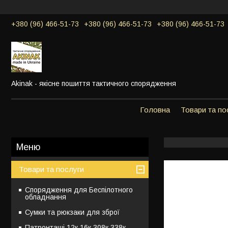
+380 (96) 466-51-73
+380 (96) 466-51-73
+380 (96) 466-51-73
Akinak - якісне пошиття тактичного спорядження
Головна
Товари та по
Товари та послуги
Спорядження для Беспілотного
обладнання
Сумки та рюкзаки для зброї
Патронташі 12к,16к,308к,338к