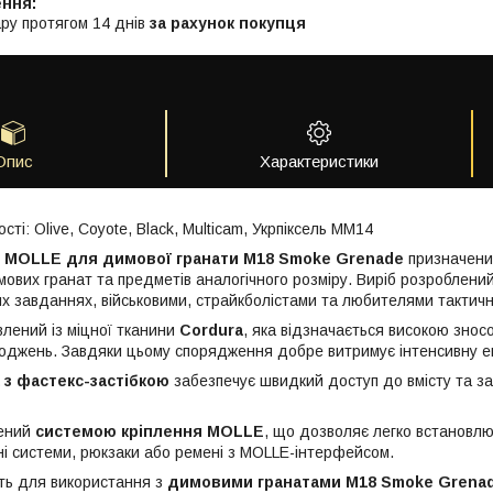
ру протягом 14 днів
за рахунок покупця
Опис
Характеристики
сті: Olive, Coyote, Black, Multicam, Укрпіксель ММ14
k MOLLE для димової гранати M18 Smoke Grenade
призначений
ових гранат та предметів аналогічного розміру. Виріб розроблени
их завданнях, військовими, страйкболістами та любителями тактич
влений із міцної тканини
Cordura
, яка відзначається високою зносо
оджень. Завдяки цьому спорядження добре витримує інтенсивну ек
 з фастекс-застібкою
забезпечує швидкий доступ до вмісту та за
щений
системою кріплення MOLLE
, що дозволяє легко встановлю
і системи, рюкзаки або ремені з MOLLE-інтерфейсом.
ть для використання з
димовими гранатами M18 Smoke Grenad