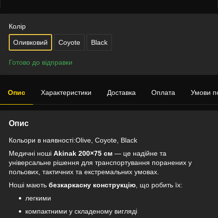
Колір
Оливковий
Coyote
Black
Готово до відправки
Опис
Характеристики
Доставка
Оплата
Умови п
Опис
Кольори в наявності:Olive, Coyote, Black
Медичні ноші
Akinak 200×75 см
— це надійне та
універсальне рішення для транспортування поранених у
польових, тактичних та екстремальних умовах.
Ноші мають
безкаркасну конструкцію
, що робить їх:
легкими
компактними у складеному вигляді