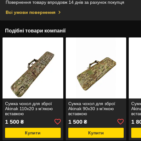
Повернення товару впродовж 14 днів за рахунок покупця
Всі умови повернення
Подібні товари компанії
Сумка чохол для зброї
Сумка чохол для зброї
Сумк
Akinak 110х20 з м'якою
Akinak 90х30 з м'якою
Akin
вставкою
вставкою
вста
1 500
1 500
1 8
₴
₴
Купити
Купити