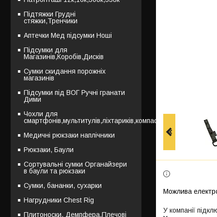
Підтяжки Грудні
стяжки,Тренчики
Аптечки Мед підсумки Ноші
Підсумки для
Магазинів,Коробів,Дисків
Сумки скидання порожніх
магазинів
Підсумки під ВОГ Ручні гранати
Дими
Чохли для
смартфонів,мультитулів,ліхтариків,компасів
Медичні рюкзаки наплічники
Рюкзаки, Баули
Сортувальні сумки Органайзери
в баули та рюкзаки
Сумки, бананки, сухарки
Нагрудники Chest Rig
У компанії підкл
Плитоноски, Демпфера,Плечові