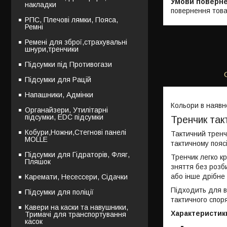
накладки
повернення това
РПС, Плечові лямки, Пояса,
Ремні
Ремені для зброї,страхувальні
шнури,тренчики
Підсумки під Противогази
Підсумки для Рацій
Напашники, Адмінки
Кольори в наявно
Органайзери, Утилітарні
підсумки, EDC підсумки
Тренчик так
Кобури,Ножни,Стегнові панелі
Тактичний тренч
MOLLE
тактичному поясі
Підсумки для Гідраторів, Фляг,
Тренчик легко к
Пляшок
зняття без розби
або інше дрібне 
Каремати, Несессери, Сідачки
Підходить для в
Підсумки для поліції
тактичного спор
Кавери на каски та навушники,
Характеристик
Тримачі для транспортування
касок