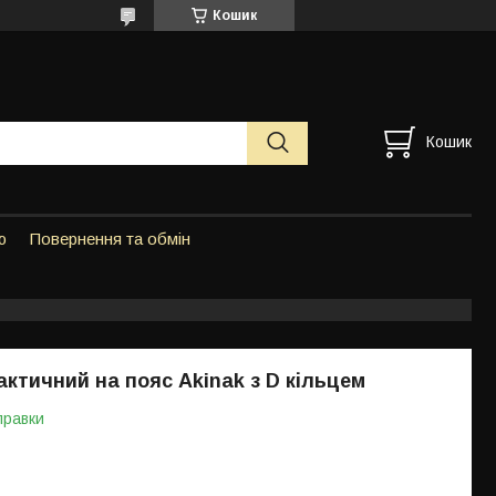
Кошик
Кошик
ю
Повернення та обмін
актичний на пояс Akinak з D кільцем
правки