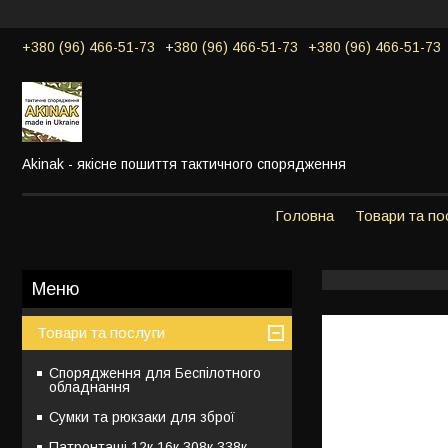
+380 (96) 466-51-73
+380 (96) 466-51-73
+380 (96) 466-51-73
Akinak - якісне пошиття тактичного спорядження
Головна
Товари та по
Товари та послуги
Спорядження для Беспілотного
обладнання
Сумки та рюкзаки для зброї
Патронташі 12к,16к,308к,338к