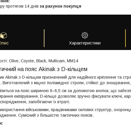
ру протягом 14 днів
за рахунок покупця
Опис
Характеристики
сті: Olive, Coyote, Black, Multicam, MM14
тичний на пояс Akinak з D-кільцем
ик Akinak з D-кільцем призначений для надійного кріплення та ст
. Виготовлений з міцної поліамідної стропи, стійкої до зношування
ріпиться на пояс шириною 6–6,5 см за допомогою кнопок, що забез
рання екіпірування. D-кільце дозволяє зручно фіксувати ключі, кара
спорядження, запобігаючи їх втраті.
икористання військовими, працівниками силових структур, охорон
ядження. Сумісний з більшістю тактичних поясів.
и: