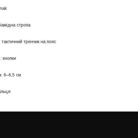
inak
ліамідна стропа
 тактичний тренчик на пояс
: кнопки
: 6–6,5 см
ільця