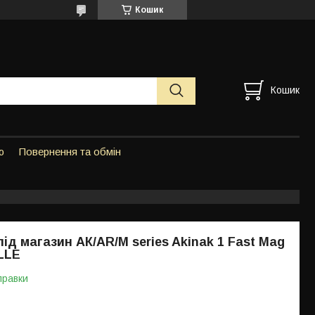
Кошик
Кошик
ю
Повернення та обмін
під магазин АК/AR/M series Akinak 1 Fast Mag
LLE
правки