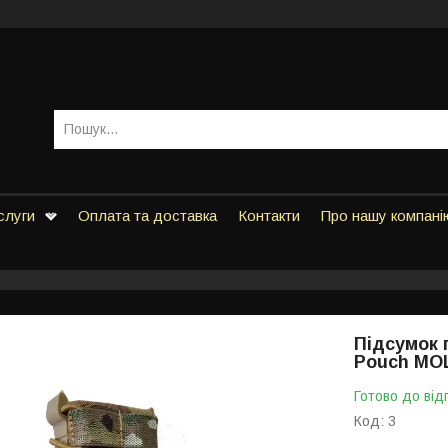
слуги
Оплата та доставка
Контакти
Про нашу компані
Підсумок 
Pouch MO
Готово до від
Код:
3