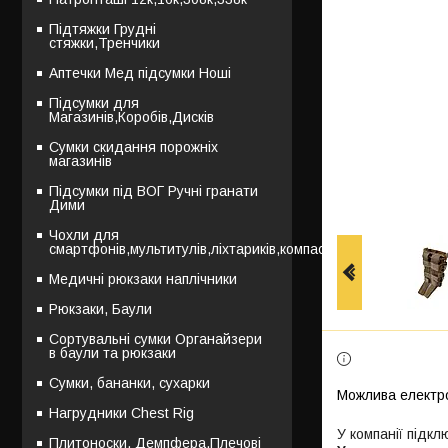
Підтяжки Грудні
стяжки,Тренчики
Аптечки Мед підсумки Ноші
Підсумки для
Магазинів,Коробів,Дисків
Сумки скидання порожніх
магазинів
Підсумки під ВОГ Ручні гранати
Дими
Чохли для
смартфонів,мультитулів,ліхтариків,компасів
Медичні рюкзаки наплічники
Рюкзаки, Баули
Сортувальні сумки Органайзери
в баули та рюкзаки
Сумки, бананки, сухарки
Нагрудники Chest Rig
У компанії підкл
Плитоноски, Демпфера,Плечові