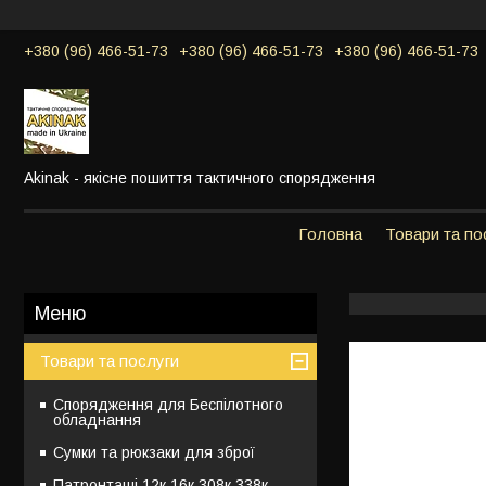
+380 (96) 466-51-73
+380 (96) 466-51-73
+380 (96) 466-51-73
Akinak - якісне пошиття тактичного спорядження
Головна
Товари та по
Товари та послуги
Спорядження для Беспілотного
обладнання
Сумки та рюкзаки для зброї
Патронташі 12к,16к,308к,338к