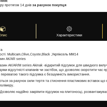
ру протягом 14 днів
за рахунок покупця
Опис
Характеристики
ra
сті: Multicam,Olive,Coyote,Black ,Укрпіксель ММ14
азин АК/AR series
газин АК/AR/M series Akinak -відкритий підсумок для швидкого вилу
дяки відсутністі клапанів чи застібок, що дозволяє скоротити час 
ж перевагою такого підсумка є безшумність використання.
ться за рахунок сили тертя та стиснення пластикових вставок що в
 полімеру.
озволяє надійно закріпити підсумок на плитоносці, розвантажувал