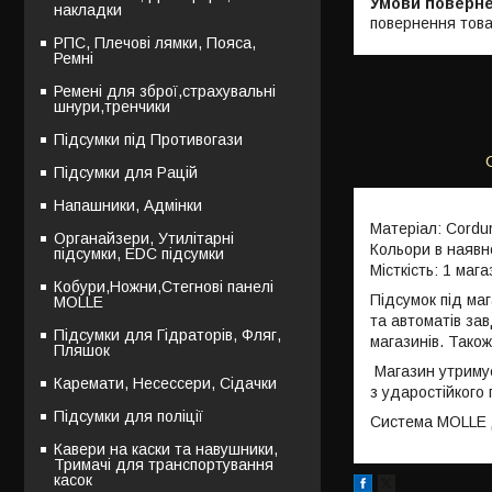
накладки
повернення това
РПС, Плечові лямки, Пояса,
Ремні
Ремені для зброї,страхувальні
шнури,тренчики
Підсумки під Противогази
Підсумки для Рацій
Напашники, Адмінки
Матеріал: Cordu
Органайзери, Утилітарні
Кольори в наявно
підсумки, EDC підсумки
Місткість: 1 маг
Кобури,Ножни,Стегнові панелі
Підсумок під ма
MOLLE
та автоматів зав
Підсумки для Гідраторів, Фляг,
магазинів. Тако
Пляшок
Магазин утримує
Каремати, Несессери, Сідачки
з ударостійкого
Підсумки для поліції
Система MOLLE Д
Кавери на каски та навушники,
Тримачі для транспортування
касок