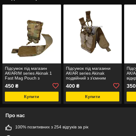
Підсумок під магазин
Підсумок під магазини
Підс
АК/AR/M series Akinak 1
АК/AR series Akinak
АК/A
Fast Mag Pouch з
подвійний з з'ємним
відк
клапаном MOLLE
клапаном MOLLE
тип
450
400
350
₴
₴
Купити
Купити
Про нас
100% позитивних з 254 відгуків за рік