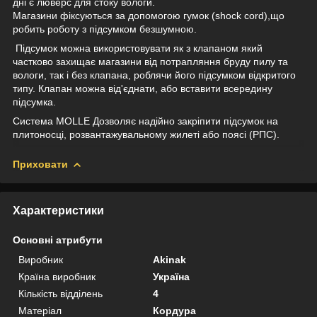
дні є люверс для стоку вологи.
Магазини фіксуються за допомогою гумок (shock cord),що
робить роботу з підсумком безшумною.
Підсумок можна використовувати як з клапаном який
частково захищає магазини від потрапляння бруду пилу та
вологи, так і без клапана, роблячи його підсумком відкритого
типу. Клапан можна від'єднати, або вставити всередину
підсумка.
Система MOLLE Дозволяє надійно закріпити підсумок на
плитоносці, розвантажувальному жилеті або поясі (РПС).
Приховати
Характеристики
Основні атрибути
Виробник
Akinak
Країна виробник
Україна
Кількість відділень
4
Матеріал
Кордура