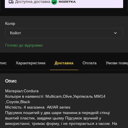
Доступна доставка
Колір
Койот
Готово до відправки
пис
Характеристики
Доставка
Оплата
Умови пове
Опис
Матеріал:Cordura
Кольори в наявності: Multicam,Olive,Укрпіксель ММ14
,Coyote,Black
Місткість: 4 магазина АК/AR series
Підсумок пошитий у два шари тканини,в передній стінці
вшитий пластик, завдяки цьому Підсумок зручний у
використанні, тримає форму, і не протирається з часом. На