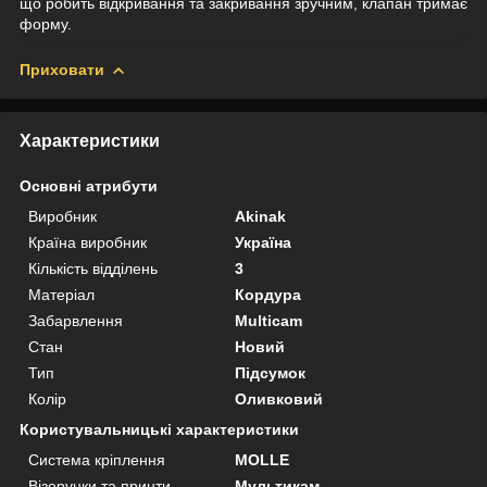
що робить відкривання та закривання зручним, клапан тримає
форму.
Приховати
Характеристики
Основні атрибути
Виробник
Akinak
Країна виробник
Україна
Кількість відділень
3
Матеріал
Кордура
Забарвлення
Multicam
Стан
Новий
Тип
Підсумок
Колір
Оливковий
Користувальницькі характеристики
Система кріплення
MOLLE
Візерунки та принти
Мультикам