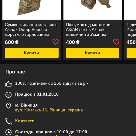
Сумка скидання магазинів
Підсумок під магазини
Підс
Akinak Dump Pouch з
АК/AR series Akinak
2 за
жорсткою горловиною
подвійний з з'ємним
подв
тип1 (MOLLE / на петлях /
клапаном MOLLE
600
400
450
₴
₴
швидкоскид)
Купити
Купити
Про нас
100% позитивних з 255 відгуків за рік
Працює з 31.01.2016
м. Вінниця
вул. Київська 16, Вінниця, Україна
Контакти
Сьогодні працює з 10:00 до 17:00