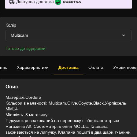
Доступна доставка
Колір
Multicam
Готово до відправки
пис
Характеристики
Доставка
Оплата
Умови пове
Опис
Матеріал:Cordura
Кольори в наявності: Multicam,Olive,Coyote,Black,Укрпіксель
ММ14
Місткість: 3 магазину
Підсумок розрахований на переноску і зберігання трьох
магазинів АК. Система кріплення MOLLE. Клапана
закриваються на липучку. Клапана пошиті в два шари тканини