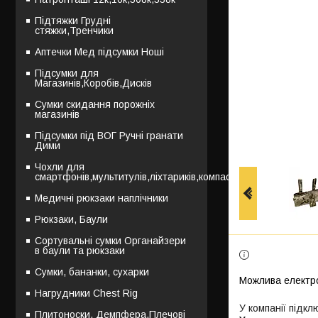
Підтяжки Грудні
стяжки,Тренчики
Аптечки Мед підсумки Ноші
Підсумки для
Магазинів,Коробів,Дисків
Сумки скидання порожніх
магазинів
Підсумки під ВОГ Ручні гранати
Дими
Чохли для
смартфонів,мультитулів,ліхтариків,компасів
Медичні рюкзаки наплічники
Рюкзаки, Баули
Сортувальні сумки Органайзери
в баули та рюкзаки
Сумки, бананки, сухарки
Нагрудники Chest Rig
У компанії підкл
Плитоноски, Демпфера,Плечові