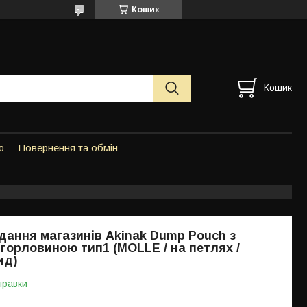
Кошик
Кошик
ю
Повернення та обмін
дання магазинів Akinak Dump Pouch з
горловиною тип1 (MOLLE / на петлях /
ид)
правки