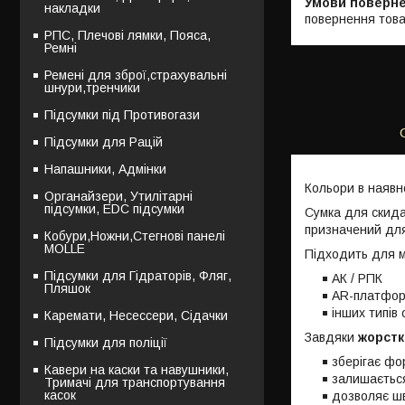
накладки
повернення това
РПС, Плечові лямки, Пояса,
Ремні
Ремені для зброї,страхувальні
шнури,тренчики
Підсумки під Противогази
Підсумки для Рацій
Напашники, Адмінки
Кольори в наявно
Органайзери, Утилітарні
підсумки, EDC підсумки
Сумка для скид
призначений для
Кобури,Ножни,Стегнові панелі
MOLLE
Підходить для м
Підсумки для Гідраторів, Фляг,
АК / РПК
Пляшок
AR-платфо
інших типів
Каремати, Несессери, Сідачки
Завдяки
жорстк
Підсумки для поліції
зберігає фо
Кавери на каски та навушники,
залишаєтьс
Тримачі для транспортування
касок
дозволяє шв