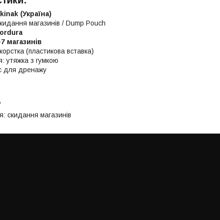
тики:
kinak (Україна)
скидання магазинів / Dump Pouch
ordura
–7 магазинів
жорстка (пластикова вставка)
: утяжка з гумкою
с для дренажу
ь
: скидання магазинів