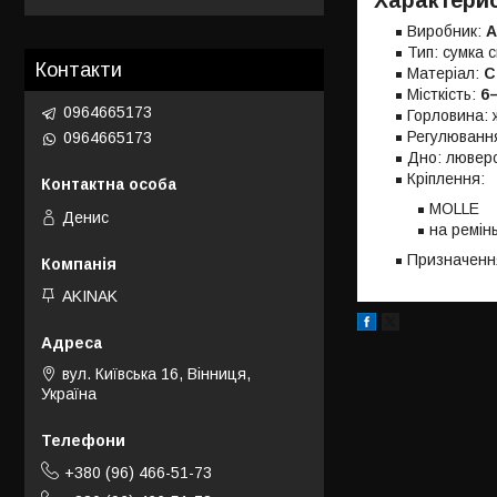
Характерис
Виробник:
A
Тип: сумка 
Контакти
Матеріал:
C
Місткість:
6
0964665173
Горловина: 
Регулювання
0964665173
Дно: лювер
Кріплення:
MOLLE
Денис
на ремін
Призначення
AKINAK
вул. Київська 16, Вінниця,
Україна
+380 (96) 466-51-73