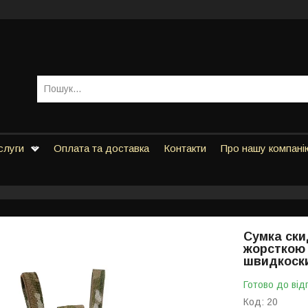
слуги
Оплата та доставка
Контакти
Про нашу компані
Сумка ски
жорсткою 
швидкоск
Готово до від
Код:
20