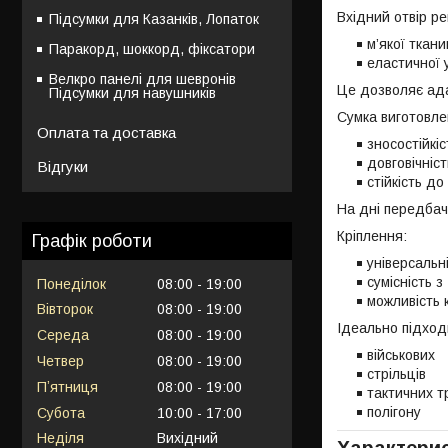
Вхідний отвір р
Підсумки для Казанків, Лопаток
м’якої ткан
Паракорд, шоккорд, фіксатори
еластичної 
Велкро панелі для шевронів
Це дозволяє ада
Підсумки для навушників
Сумка виготовле
Оплата та доставка
зносостійкіс
довговічніст
Відгуки
стійкість до
На дні передба
Кріплення:
Графік роботи
універсальні
сумісність з
Понеділок
08:00
19:00
можливість 
Вівторок
08:00
19:00
Ідеально підход
Середа
08:00
19:00
військових
Четвер
08:00
19:00
стрільців
Пʼятниця
08:00
19:00
тактичних т
полігону
Субота
10:00
17:00
Неділя
Вихідний