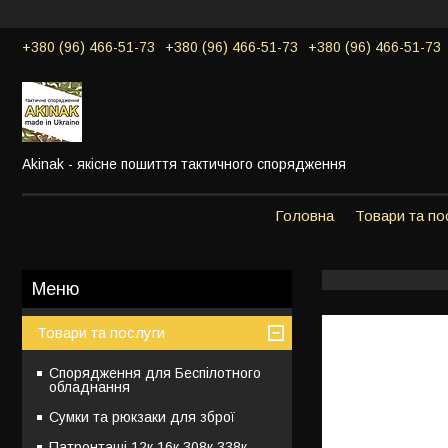
+380 (96) 466-51-73
+380 (96) 466-51-73
+380 (96) 466-51-73
Akinak - якісне пошиття тактичного спорядження
Головна
Товари та по
Товари та послуги
Спорядження для Беспілотного
обладнання
Сумки та рюкзаки для зброї
Патронташі 12к,16к,308к,338к