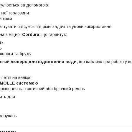
егулюється за допомогою:
инної горловини
утяжки
птувати підсумок під різні задачі та умови використання.
на з міцної
Cordura
, що гарантує:
ть
ь
 вологи та бруду
чений
люверс для відведення води
, що важливо при роботі у в
 петлі на велкро
MOLLE системою
кріплення на тактичний або брючний ремінь
ить для:
ренувань