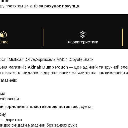
ру протягом 14 днів
за рахунок покупця
Опис
Характеристики
сті: Multicam,Olive,Укрпіксель ММ14 ,Coyote,Black
ання магазинів
Akinak Dump Pouch
— це надійний та зручний еле
 швидкого скидання відпрацьованих магазинів під час виконання 
агазинів:
рми
 озброєння
ій горловині з пластиковою вставкою
, сумка:
рму
я відкритою
идко скидати магазини без зайвих рухів