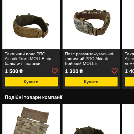
Тактичний пояс РПС
Пояс розвантажувальний
Так
Akinak Темп MOLLE під
тактичний РПС Akinak
Akin
балістичні вставки
Бойовий MOLLE
лямк
(анатомічний)
розв
1 500
1 300
1 4
₴
₴
Купити
Купити
Подібні товари компанії