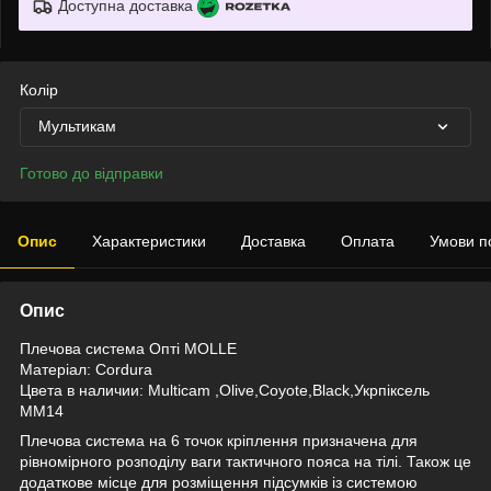
Доступна доставка
Колір
Мультикам
Готово до відправки
Опис
Характеристики
Доставка
Оплата
Умови п
Опис
Плечова система Опті MOLLE
Матеріал: Cordura
Цвета в наличии: Multicam ,Olive,Coyote,Black,Укрпіксель
ММ14
Плечова система на 6 точок кріплення призначена для
рівномірного розподілу ваги тактичного пояса на тілі. Також це
додаткове місце для розміщення підсумків із системою