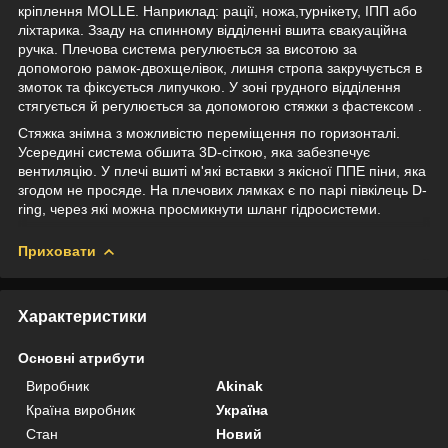
кріплення MOLLE. Наприклад: рації, ножа,турнікету, ІПП або
ліхтарика. Ззаду на спинному відділенні вшита євакуаційна
ручка. Плечова система регулюється за висотою за
допомогою рамок-двохщелівок, лишня стропа закручується в
змоток та фіксується липучкою. У зоні грудного відділення
стягується й регулюється за допомогою стяжки з фастексом .
Стяжка знімна з можливістю переміщення по горизонталі.
Усередині система обшита 3D-сіткою, яка забезпечує
вентиляцію. У плечі вшиті м'які вставки з якісної ППЕ піни, яка
згодом не просяде. На плечових лямках є по парі півкілець D-
ring, через які можна просмикнути шланг гідросистеми.
Приховати
Характеристики
Основні атрибути
Виробник
Akinak
Країна виробник
Україна
Стан
Новий