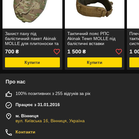
Захист паху під
Тактичний пояс РПС
Плеч
балістичний пакет Akinak
Akinak Темп MOLLE під
такт
MOLLE для плитоноски та
балістичні вставки
сис
РПС
(анатомічний)
700
1 500
1 0
₴
₴
Купити
Купити
Про нас
100% позитивних з 255 відгуків за рік
Працює з 31.01.2016
м. Вінниця
вул. Київська 16, Вінниця, Україна
Контакти