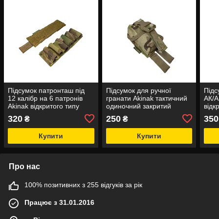
Підсумок патронташ під
Підсумок для ручної
Підс
12 калібр на 6 патронів
гранати Akinak тактичний
АК/A
Akinak відкритого типу
одиночний закритий
відк
відривний на липучці
MOLLE
тип
320
250
350
₴
₴
Velcro /MOLLE
Купити
Купити
Про нас
100% позитивних з 255 відгуків за рік
Працює з 31.01.2016