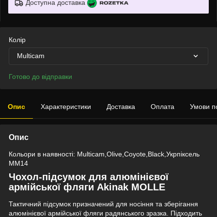
Доступна доставка
Колір
Multicam
Готово до відправки
Опис
Характеристики
Доставка
Оплата
Умови п
Опис
Кольори в наявності: Multicam,Olive,Coyote,Black,Укрпіксель
ММ14
Чохол-підсумок для алюмінієвої
армійської фляги
Akinak
MOLLE
Тактичний підсумок призначений для носіння та зберігання
алюмінієвої армійської фляги радянського зразка. Підходить