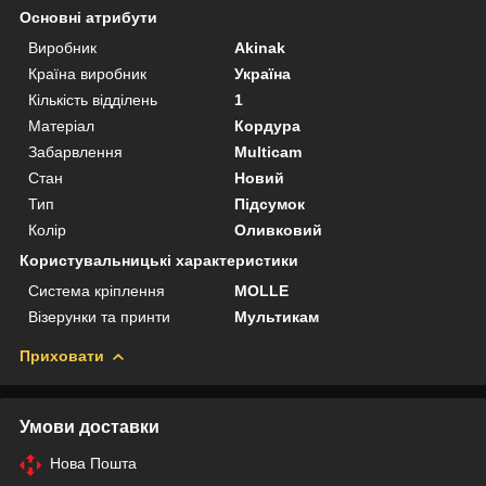
Основні атрибути
Виробник
Akinak
Країна виробник
Україна
Кількість відділень
1
Матеріал
Кордура
Забарвлення
Multicam
Стан
Новий
Тип
Підсумок
Колір
Оливковий
Користувальницькі характеристики
Система кріплення
MOLLE
Візерунки та принти
Мультикам
Приховати
Умови доставки
Нова Пошта