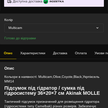
Доступна доставка
Колір
Multicam
Готово до відправки
Опис
Характеристики
Доставка
Оплата
Умови п
Опис
Кольори в наявності: Multicam,Olive,Coyote,Black,Укрпіксель
ММ14
Підсумок під гідратор / сумка під
гідросистему 36×20×7 см
Akinak
MOLLE
Тактичний підсумок призначений для розміщення гідратора
(гідросистеми типу Camelbak) різних розмірів. Забезпечує