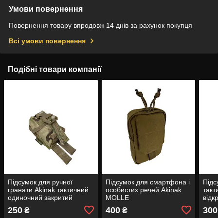
Умови повернення
Повернення товару впродовж 14 днів за рахунок покупця
Всі умови повернення
Подібні товари компанії
Підсумок для ручної
Підсумок для смартфона і
Підс
гранати Akinak тактичний
особистих речей Akinak
такт
одиночний закритий
MOLLE
відк
MOLLE
250
400
300
₴
₴