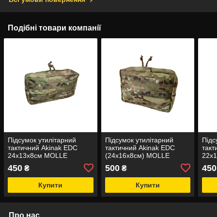
Подібні товари компанії
Підсумок утилітарний
Підсумок утилітарний
Підс
тактичний Akinak EDC
тактичний Akinak EDC
такт
24х13х8см MOLLE
(24х16х8см) MOLLE
22х
450
500
450
₴
₴
Купити
Купити
Про нас