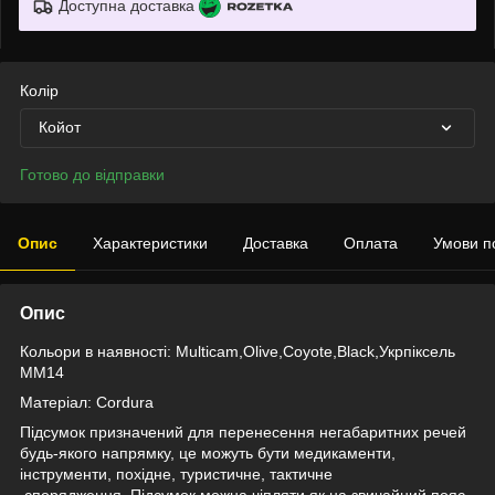
Доступна доставка
Колір
Койот
Готово до відправки
Опис
Характеристики
Доставка
Оплата
Умови п
Опис
Кольори в наявності: Multicam,Olive,Coyote,Black,Укрпіксель
ММ14
Матеріал: Cordura
Підсумок призначений для перенесення негабаритних речей
будь-якого напрямку, це можуть бути медикаменти,
інструменти, похідне, туристичне, тактичне
,спорядження. Підсумок можна чіпляти як на звичайний пояс