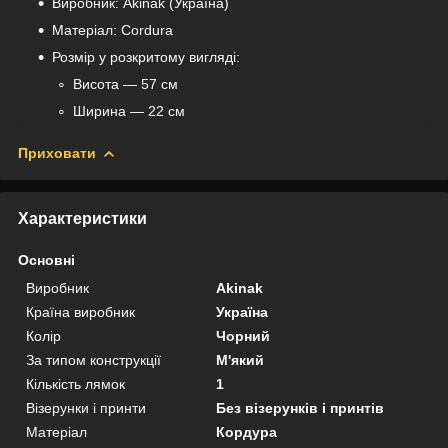
Виробник: Akinak (Україна)
Матеріал: Cordura
Розмір у розкритому вигляді:
Висота — 57 см
Ширина — 22 см
Приховати
Характеристики
Основні
Виробник
Akinak
Країна виробник
Україна
Колір
Чорний
За типом конструкції
М'який
Кількість лямок
1
Візерунки і принти
Без візерунків і принтів
Матеріал
Кордура