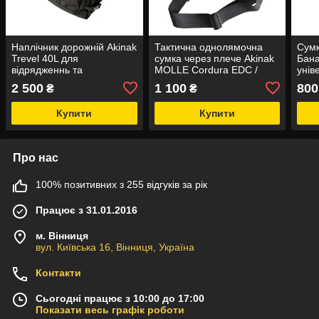
Наплічник дорожній Akinak
Тактична однолямочна
Сумк
Trevel 40L для
сумка через плече Akinak
Бана
відрядженнь та
MOLLE Cordura EDC /
унів
подорожей Cordura
Sling Bag
2 500
1 100
800
₴
₴
Купити
Купити
Про нас
100% позитивних з 255 відгуків за рік
Працює з 31.01.2016
м. Вінниця
вул. Київська 16, Вінниця, Україна
Контакти
Сьогодні працює з 10:00 до 17:00
Показати весь графік роботи