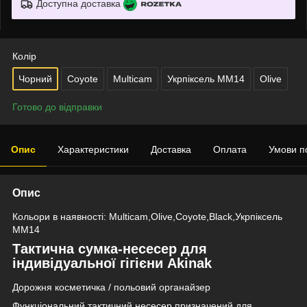
Доступна доставка
Колір
Чорний
Coyote
Multicam
Укрпіксель ММ14
Olive
Готово до відправки
Опис
Характеристики
Доставка
Оплата
Умови п
Опис
Кольори в наявності: Multicam,Olive,Coyote,Black,Укрпіксель
ММ14
Тактична сумка-несесер для
індивідуальної гігієни
Akinak
Дорожня косметичка / польовий органайзер
Функціональний тактичний несесер призначений для