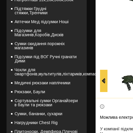
Підтяжки Грудні
стяжки,Тренчики
Аптечки Мед підсумки Ноші
Підсумки для
Магазинів,Коробів,Дисків
Сумки скидання порожніх
магазинів
Підсумки під ВОГ Ручні гранати
Дими
Чохли для
смартфонів,мультитулів,ліхтариків,компасів
Медичні рюкзаки наплічники
Рюкзаки, Баули
Сортувальні сумки Органайзери
в баули та рюкзаки
Сумки, бананки, сухарки
Нагрудники Chest Rig
У компанії підкл
Плитоноски, Демпфера,Плечові