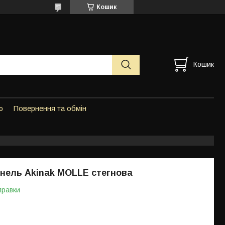
Кошик
Кошик
ю
Повернення та обмін
нель Akinak MOLLE стегнова
правки