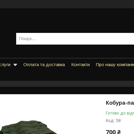
слуги
Оплата та доставка
Контакти
Про нашу компані
Кобура-па
Готово до від
Код:
58
700 ₴