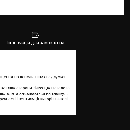
Інформація для замовлення
іщення на панель інших подсумков і
ак і ліву сторони. Фіксація пістолета
істолета закривається на кнопку...
чності і вентиляції виворіт панелі