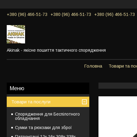
+380 (96) 466-51-73
+380 (96) 466-51-73
+380 (96) 466-51-73
Akinak - якісне пошиття тактичного спорядження
Головна
Товари та по
Товари та послуги
Спорядження для Беспілотного
обладнання
Сумки та рюкзаки для зброї
Патронташі 12к,16к,308к,338к