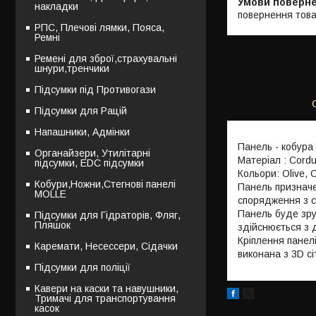
накладки
повернення това
РПС, Плечові лямки, Пояса,
Ремні
Ремені для зброї,страхувальні
шнури,тренчики
Підсумки під Противогази
Підсумки для Рацій
Напашники, Адмінки
Панель - кобура
Органайзери, Утилітарні
Матеріал : Cord
підсумки, EDC підсумки
Кольори: Olive, 
Кобури,Ножни,Стегнові панелі
Панель призначе
MOLLE
спорядження з 
Панель буде зруч
Підсумки для Гідраторів, Фляг,
Пляшок
здійснюється з 
Кріплення панелі
Каремати, Несессери, Сідачки
виконана з 3D сіт
Підсумки для поліції
Кавери на каски та навушники,
Тримачі для транспортування
касок