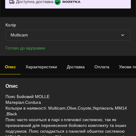
Доступна доставка
Колір
Multicam
Готово до відправки
Опис
Характеристики
Доставка
Оплата
Умови п
Опис
Пояс Бойовий МОLLЕ
Матеріал:Cordura
Кольори в наявності: Multicam,Olive,Coyote,Укрпіксель ММ14
,Black
Пояс часто носиться в парі з плечової системою, так як
призначений для перенесення бойового комплекту та інших
подсумков. Пояс складається з панелей обшитих системою