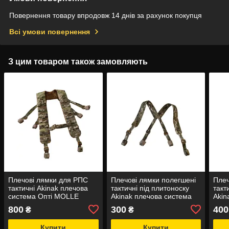
Повернення товару впродовж 14 днів за рахунок покупця
Всі умови повернення
З цим товаром також замовляють
Плечові лямки для РПС
Плечові лямки полегшені
Плеч
тактичні Akinak плечова
тактичні під плитоноску
такт
система Опті MOLLE
Akinak плечова система
Akin
полегшена тип 1
пол
800
300
400
₴
₴
Купити
Купити