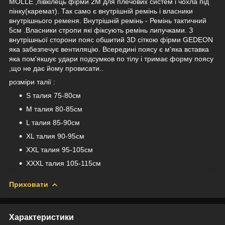
MOLLE ,півкілець фірми 2М для плечових систем і чохла під
пінку(каремат). Так само є внутрішній ремінь і власники
внутрішнього ременя. Внутрішній ремінь - Ремінь тактичний
5см .Власники стропи які фіксують ремінь липучками. З
внутрішньої сторони пояс обшитий 3D сіткою фірми GEDEON
яка забезпечує вентиляцію. Всередині поясу є м'яка вставка
яка пом'якшує удари подсумков по тілу і тримає форму поясу
,що не дає йому провисати..
розміри талії :
S талия 75-80см
M талия 80-85см
L талия 85-90см
XL талия 90-95см
XXL талия 95-105см
XXXL талия 105-115см
Приховати
Характеристики