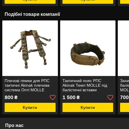
Подібні товари компанії
Плечові лямки для РПС
Тактичний пояс РПС
Захи
тактичні Akinak плечова
Akinak Темп MOLLE під
балі
система Опті MOLLE
балістичні вставки
MOLL
(анатомічний)
РПС
800
1 500
700
₴
₴
Купити
Купити
Про нас