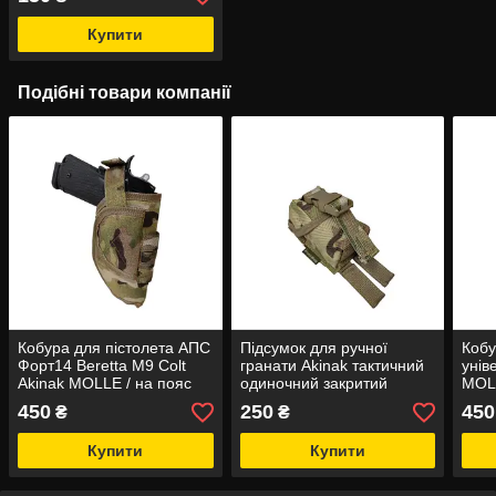
Купити
Подібні товари компанії
Кобура для пістолета АПС
Підсумок для ручної
Кобу
Форт14 Beretta M9 Colt
гранати Akinak тактичний
унів
Akinak MOLLE / на пояс
одиночний закритий
MOLL
MOLLE
450
250
450
₴
₴
Купити
Купити