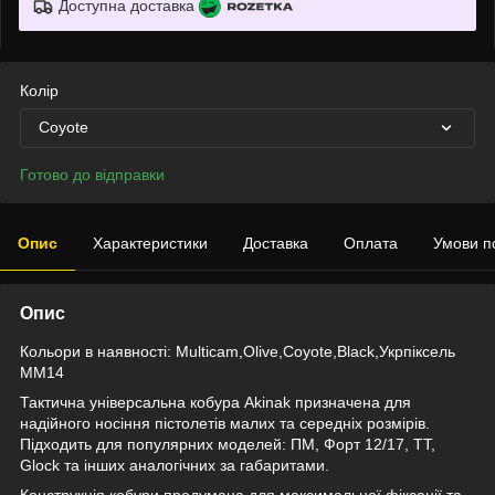
Доступна доставка
Колір
Coyote
Готово до відправки
Опис
Характеристики
Доставка
Оплата
Умови п
Опис
Кольори в наявності: Multicam,Olive,Coyote,Black,Укрпіксель
ММ14
Тактична універсальна кобура Akinak призначена для
надійного носіння пістолетів малих та середніх розмірів.
Підходить для популярних моделей: ПМ, Форт 12/17, ТТ,
Glock та інших аналогічних за габаритами.
Конструкція кобури продумана для максимальної фіксації та