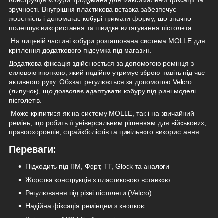
зручності. Внутрішня пластикова вставка забезпечує
жорсткість і допомагає кобурі тримати форму, що значно
полегшує використання та швидке витягування пістолета.
На лицевій частині кобури розташована система MOLLE для
кріплення додаткового підсумка під магазин.
Додаткова фіксація здійснюється за допомогою ремінця з
силовою кнопкою, який надійно утримує зброю навіть під час
активного руху. Обхват регулюється за допомогою Velcro
(липучок), що дозволяє адаптувати кобуру під різні моделі
пістолетів.
Може кріпитися як на систему MOLLE, так і на звичайний
ремінь, що робить її універсальним рішенням для військових,
правоохоронців, страйкболістів та цивільного використання.
Переваги:
Підходить під ПМ, Форт, ТТ, Glock та аналоги
Жорстка конструкція з пластиковою вставкою
Регулювання під різні пістолети (Velcro)
Надійна фіксація ремінцем з кнопкою