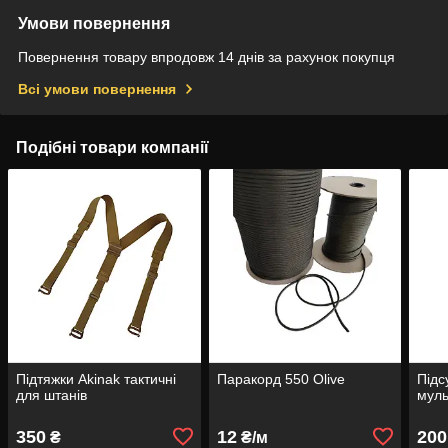
Умови повернення
Повернення товару впродовж 14 днів за рахунок покупця
Всі умови повернення
Подібні товари компанії
Підтяжки Akinak тактичні
Паракорд 550 Olive
Підс
для штанів
муль
350
12
200
₴
₴/м