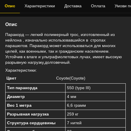
Опис
Характеристики
Доставка
Оплата
Умови п
Опис
Паракорд — легкий полимерный трос, изготовленный из
нейлона , изначально использовавшийся в стропах
парашютов. Паракорд может использоваться для многих
целей, как военными, так и гражданским населением.
Устойчив к влаге и ультрафиолетовых лучах, имеет высокую
разрывную нагрузку,долговечный.
Характеристики:
Цвет
Coyote(Coyote)
Тип паракорда
550 (type III)
Диаметр
4 мм
Вес 1 метра
6,6 грамм
Разрывная нагрузка
259 кг
Структура сердцевины
7 нитей