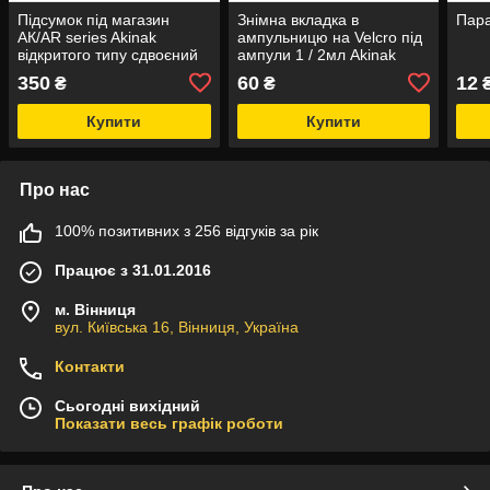
Підсумок під магазин
Знімна вкладка в
Пара
АК/AR series Akinak
ампульницю на Velcro під
відкритого типу сдвоєний
ампули 1 / 2мл Akinak
тип3 MOLLE
350
60
12
₴
₴
₴
Купити
Купити
Про нас
100% позитивних з 256 відгуків за рік
Працює з 31.01.2016
м. Вінниця
вул. Київська 16, Вінниця, Україна
Контакти
Сьогодні вихідний
Показати весь графік роботи