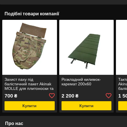
Подібні товари компанії
Захист паху під
Розкладний килимок-
Такт
балістичний пакет Akinak
каремат 200х60
Akin
MOLLE для плитоноски та
балі
РПС
(ана
700
2 200
1 5
₴
₴
Купити
Купити
Про нас