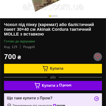
Чохол під пінку (каремат) або балістичний
пакет 30×40 см Akinak Cordura тактичний
MOLLE з вставкою
Готово до відправки
Код: 129
Роздріб
700
₴
Купити
або
Купити з
Що таке купити з Пром?
Замовлення під захистом