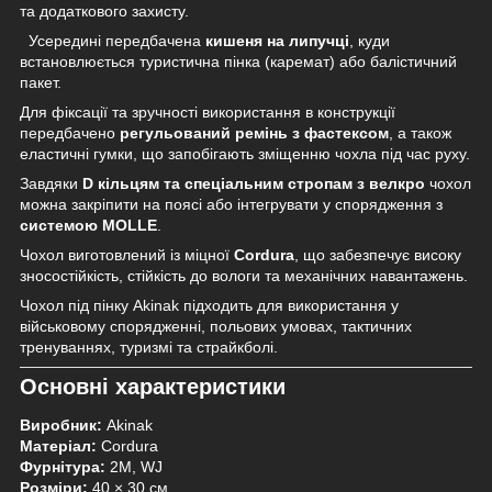
та додаткового захисту.
Усередині передбачена
кишеня на липучці
, куди
встановлюється туристична пінка (каремат) або балістичний
пакет.
Для фіксації та зручності використання в конструкції
передбачено
регульований ремінь з фастексом
, а також
еластичні гумки, що запобігають зміщенню чохла під час руху.
Завдяки
D кільцям
та спеціальним стропам з велкро
чохол
можна закріпити на поясі або інтегрувати у спорядження з
системою MOLLE
.
Чохол виготовлений із міцної
Cordura
, що забезпечує високу
зносостійкість, стійкість до вологи та механічних навантажень.
Чохол під пінку Akinak підходить для використання у
військовому спорядженні, польових умовах, тактичних
тренуваннях, туризмі та страйкболі.
Основні характеристики
Виробник:
Akinak
Матеріал:
Cordura
Фурнітура:
2М, WJ
Розміри:
40 × 30 см