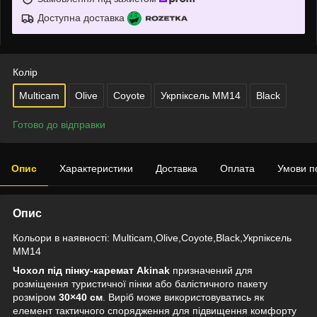
Доступна доставка
Колір
Multicam
Olive
Coyote
Укрпіксель ММ14
Black
Готово до відправки
Опис
Характеристики
Доставка
Оплата
Умови п
Опис
Кольори в наявності: Multicam,Olive,Coyote,Black,Укрпіксель
ММ14
Чохол під пінку-каремат Akinak
призначений для
розміщення туристичної пінки або балістичного пакету
розміром
30×40 см
. Виріб може використовуватись як
елемент тактичного спорядження для підвищення комфорту