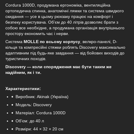
Cordura 1000D, продумана ергономіка, вентиляційна
ортопедична спинка, анатомічні лямки та система швидкого
скидання — усе в цьому рюкзаку працює на комфорт і
безпеку користувача. Обʼєм до 40 літрів дозволяє брати з
собою все необхідне, а продумана організація внутрішнього
простору економить час і нерви.
Система
MOLLE по всьому корпусу
, велкро-панелі, D-
кільця та компресійні стяжки роблять Discovery максимально
адаптивним під будь-яке завдання — від бойових виходів до
туристичних походів.
Discovery — коли спорядження має бути таким же
надійним, як і ти.
Характеристики:
Виробник: Akinak (Україна)
Модель: Discovery
Матеріал: Cordura 1000D
Обʼєм: до 40 л
Розміри: 44 × 32 × 20 см