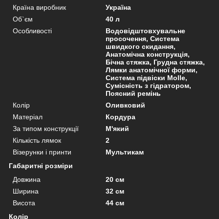
Країна виробник
Україна
Об`єм
40 л
Особливості
Водовідштовхувальне
просочення, Система
швидкого скидання,
Анатомічна конструкція,
Бічна стяжка, Грудна стяжка,
Лямки анатомічної форми,
Система підвіски Molle,
Сумісність з гідратором,
Поясний ремінь
Колір
Оливковий
Матеріал
Кордура
За типом конструкції
М'який
Кількість лямок
2
Візерунки і принти
Мультикам
Габаритні розміри
Довжина
20 см
Ширина
32 см
Висота
44 см
Колір