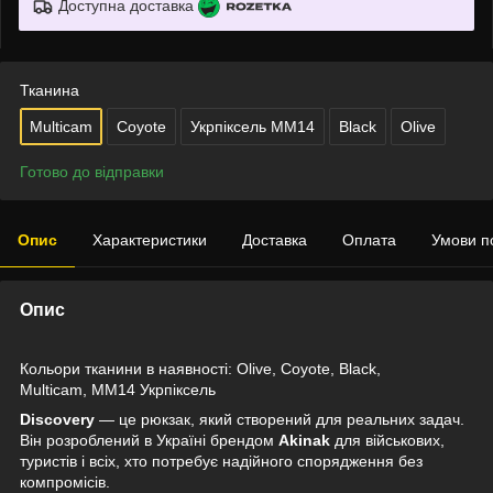
Доступна доставка
Тканина
Multicam
Coyote
Укрпіксель ММ14
Black
Olive
Готово до відправки
Опис
Характеристики
Доставка
Оплата
Умови п
Опис
Кольори тканини в наявності: Olive, Coyote, Black,
Multicam, MM14 Укрпіксель
Discovery
— це рюкзак, який створений для реальних задач.
Він розроблений в Україні брендом
Akinak
для військових,
туристів і всіх, хто потребує надійного спорядження без
компромісів.