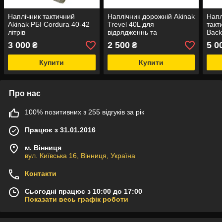
Наплічник тактичний
Наплічник дорожній Akinak
Напл
Akinak РБІ Cordura 40-42
Trevel 40L для
такт
літрів
відрядженнь та
Back
подорожей Cordura
Cord
3 000
2 500
5 0
₴
₴
Купити
Купити
Про нас
100% позитивних з 255 відгуків за рік
Працює з 31.01.2016
м. Вінниця
вул. Київська 16, Вінниця, Україна
Контакти
Сьогодні працює з 10:00 до 17:00
Показати весь графік роботи