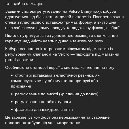
та надійна фіксація.
Завдяки системі регулювання на Velcro (липучках), кобура
адаптується під більшість моделей пістолетів. Посилена задня
стінка з пластиковою вставкою тримає форму, а внутрішня
піна забезпечує щільну посадку та додаткову фіксацію зброї.
Пістолет утримується за допомогою ремінця з кнопкою, що
гарантує надійність навіть під час інтенсивного руху.
Кобура оснащена інтегрованим підсумком під магазин із
регульованим клапаном на Velcro — підходить під магазини
різної довжини.
Особливістю стегнової версії є система кріплення на ногу:
стропи зі вставками з еластичної резинки, які
компенсують зміну об’єму стегна при русі або
присіданні
регулювання по висоті (кріплення до поясу)
регулювання по обхвату ноги
фастекси для швидкого зняття
Це забезпечує комфорт без пережимання та стабільне
положення кобури під час використання.