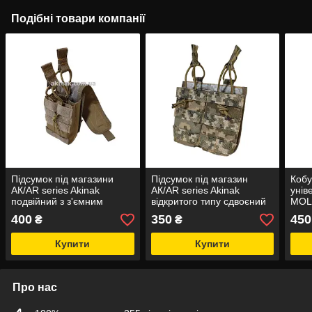
Подібні товари компанії
Підсумок під магазини
Підсумок під магазин
Кобу
АК/AR series Akinak
АК/AR series Akinak
унів
подвійний з з'ємним
відкритого типу сдвоєний
MOLL
клапаном MOLLE
тип3 MOLLE
400
350
450
₴
₴
Купити
Купити
Про нас