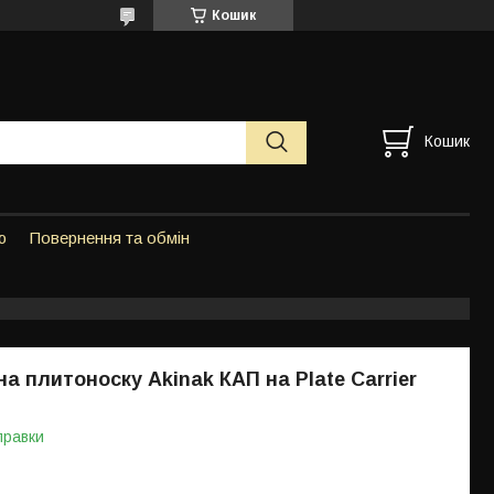
Кошик
Кошик
ю
Повернення та обмін
а плитоноску Akinak КАП на Рlate Сarrier
правки