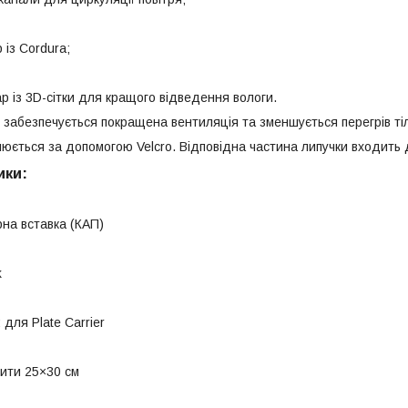
 із Cordura;
р із 3D-сітки для кращого відведення вологи.
і забезпечується покращена вентиляція та зменшується перегрів ті
нюється за допомогою Velcro. Відповідна частина липучки входить 
ики:
на вставка (КАП)
k
для Plate Carrier
лити 25×30 см