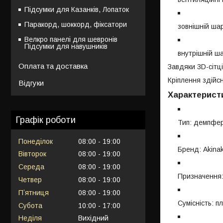
Підсумки для Казанків, Лопаток
Паракорд, шоккорд, фіксатори
зовнішній шар
Велкро панелі для шевронів
Підсумки для навушників
внутрішній ша
Оплата та доставка
Завдяки 3D-сітц
Кріплення здійс
Відгуки
Характерист
Графік роботи
Тип: демпфер
Понеділок
08:00
19:00
Бренд: Akina
Вівторок
08:00
19:00
Середа
08:00
19:00
Призначення: 
Четвер
08:00
19:00
Пʼятниця
08:00
19:00
Сумісність: п
Субота
10:00
17:00
Неділя
Вихідний