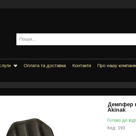
слуги
Оплата та доставка
Контакти
Про нашу компані
Демпфер н
Akinak
Готово до від
Код:
193