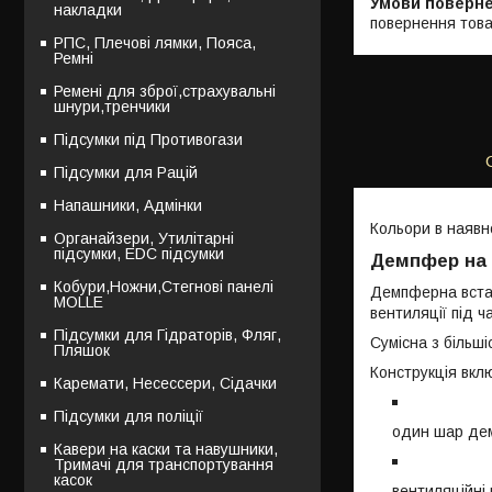
накладки
повернення това
РПС, Плечові лямки, Пояса,
Ремні
Ремені для зброї,страхувальні
шнури,тренчики
Підсумки під Противогази
Підсумки для Рацій
Напашники, Адмінки
Кольори в наявно
Органайзери, Утилітарні
підсумки, EDC підсумки
Демпфер на п
Кобури,Ножни,Стегнові панелі
Демпферна вста
MOLLE
вентиляції під ч
Підсумки для Гідраторів, Фляг,
Сумісна з більш
Пляшок
Конструкція вкл
Каремати, Несессери, Сідачки
Підсумки для поліції
один шар дем
Кавери на каски та навушники,
Тримачі для транспортування
касок
вентиляційні 