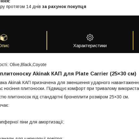
ру протягом 14 днів
за рахунок покупця
Опис
Характеристики
сті: Olive,Black,Coyote
литоноску Akinak КАП для Plate Carrier (25×30 см)
вка Akinak КАП призначена для зменшення ударного навантаження
ас носіння плитоноски. Підвищує комфорт при тривалому використанн
істю плитоносок під стандартні бронеплити розміром 25×30 см.
ючає:
пферної піни для амортизації;
канали для циркуляції повітря;