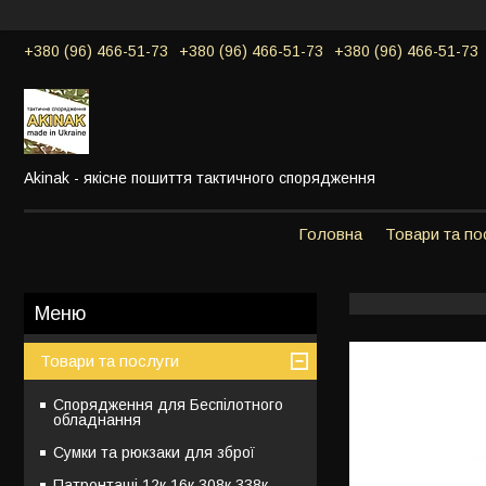
+380 (96) 466-51-73
+380 (96) 466-51-73
+380 (96) 466-51-73
Akinak - якісне пошиття тактичного спорядження
Головна
Товари та по
Товари та послуги
Спорядження для Беспілотного
обладнання
Сумки та рюкзаки для зброї
Патронташі 12к,16к,308к,338к