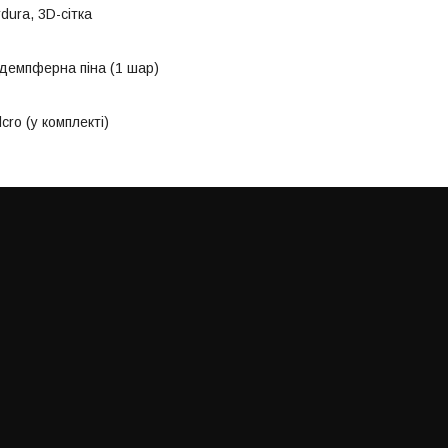
dura, 3D-сітка
демпферна піна (1 шар)
cro (у комплекті)